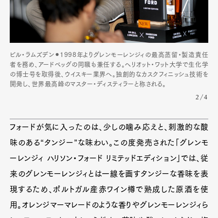
Pen Meet
Pen international
Pen tw
ビル・ラムズデン⚫︎1998年よりグレンモーレンジィの最高蒸留・製造責任
者を務め、アードベッグの同職も兼任する。ヘリオット・ワット大学で生化学
の博士号を取得後、ウイスキー業界へ。独創的なカスクフィニッシュ技術を
開発し、世界最高峰のマスター・ディスティラーと称される。
2/4
フォードが気に入ったのは、少しの噛み応えと、刺激的な酸
味のある“タンジー”な味わい。この度発売された「グレンモ
ーレンジィ ハリソン・フォード リミテッドエディション」では、従
来のグレンモーレンジィとは一線を画すタンジーな香味を表
現するため、ポルトガル産赤ワイン樽で熟成した原酒を使
用。オレンジマーマレードのような香りやグレンモーレンジィら