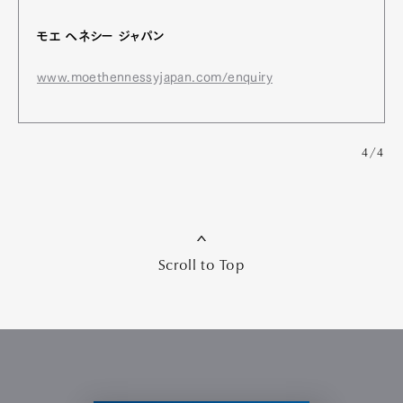
モエ ヘネシー ジャパン
www.moethennessyjapan.com/enquiry
4/4
Scroll to Top