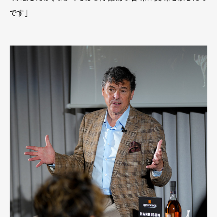
です」
Art&Design
Watch
Fashion
Gourmet
Cars
Product
Culture
Lifestyle
Pen Membership
Magazine
Official Columnist
About
Contact