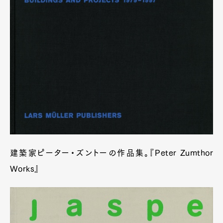
建築家ピーター・ズントーの作品集。『Peter Zumthor
Works』