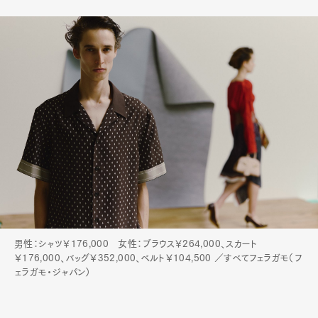
Art&Design
Watch
Fashion
Gourmet
Cars
Product
Culture
Lifestyle
Pen Membership
Magazine
Official Columnist
About
Contact
Pen Meet
男性：シャツ￥176,000 女性：ブラウス￥264,000、スカート
￥176,000、バッグ￥352,000、ベルト￥104,500 ／すべてフェラガモ（フ
Pen international
Pen tw
ェラガモ・ジャパン）