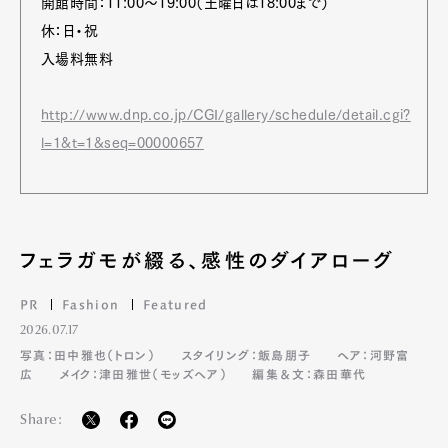
開館時間：11:00～19:00（土曜日は18:00まで）
休：日・祝
入場料無料
http://www.dnp.co.jp/CGI/gallery/schedule/detail.cgi?
l=1&t=1&seq=00000657
フェラガモが綴る、感性のダイアローグ
PR
Fashion
Featured
2026.07.17
写真：田中雅也（トロン）
スタイリング：飯島朋子
ヘア：河野富
広
メイク：津田雅世（モッズヘア）
編集＆文：森田華代
Share: