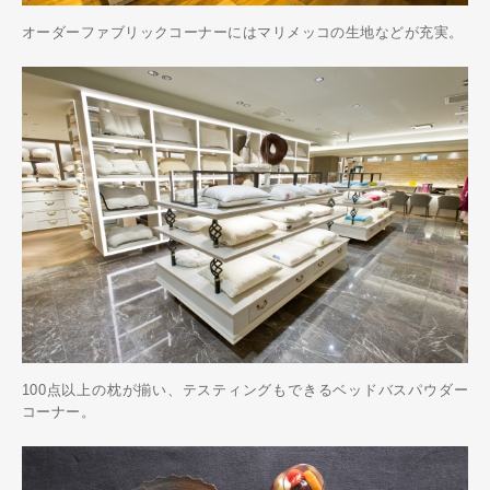
オーダーファブリックコーナーにはマリメッコの生地などが充実。
Art&Design
Watch
Fashion
Gourmet
Cars
Product
Culture
Lifestyle
Pen Membership
Magazine
Official Columnist
About
Contact
100点以上の枕が揃い、テスティングもできるベッドバスパウダー
Pen Meet
コーナー。
Pen international
Pen tw