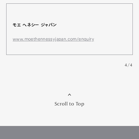
モエ ヘネシー ジャパン
www.moethennessyjapan.com/enquiry
4/4
Scroll to Top