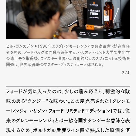
ビル・ラムズデン⚫︎1998年よりグレンモーレンジィの最高蒸留・製造責任
者を務め、アードベッグの同職も兼任する。ヘリオット・ワット大学で生化学
Art&Design
Watch
Fashion
の博士号を取得後、ウイスキー業界へ。独創的なカスクフィニッシュ技術を
Gourmet
Cars
開発し、世界最高峰のマスター・ディスティラーと称される。
Product
Culture
Lifestyle
2/4
フォードが気に入ったのは、少しの噛み応えと、刺激的な酸
味のある“タンジー”な味わい。この度発売された「グレンモ
Pen Membership
Magazine
Official Columnist
About
ーレンジィ ハリソン・フォード リミテッドエディション」では、従
Contact
来のグレンモーレンジィとは一線を画すタンジーな香味を表
現するため、ポルトガル産赤ワイン樽で熟成した原酒を使