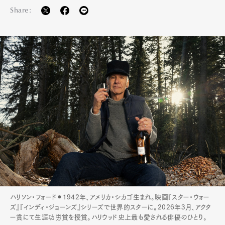
Share:
ハリソン・フォード⚫︎1942年、アメリカ・シカゴ生まれ。映画『スター・ウォー
ズ』『インディ・ジョーンズ』シリーズで世界的スターに。2026年3月、アクタ
ー賞にて生涯功労賞を授賞。ハリウッド史上最も愛される俳優のひとり。