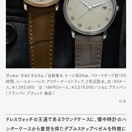
ヴィルレ ウルトラスリム／
自動巻き、ケース径38㎜、パワーリザーブ約100
時間、シースルーバック、アリゲーターストラップ、3気圧防水。右：SSケー
ス。￥1,595,000 左：18KRGケース。￥3,278,000／ともにブランパン
（ブランパン ブティック 銀座）
1/4
ドレスウォッチの王道であるラウンドケースに、懐中時計のハ
ンターケースから着想を得たダブルステップベゼルを特徴に