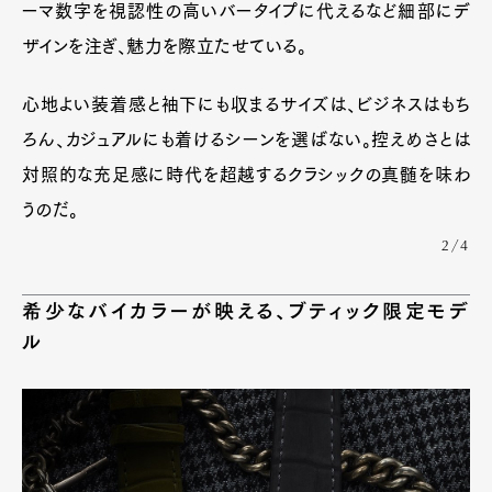
ーマ数字を視認性の高いバータイプに代えるなど細部にデ
Art&Design
Watch
Fashion
Gourmet
Cars
ザインを注ぎ、魅力を際立たせている。
Product
Culture
Lifestyle
心地よい装着感と袖下にも収まるサイズは、ビジネスはもち
ろん、カジュアルにも着けるシーンを選ばない。控えめさとは
対照的な充足感に時代を超越するクラシックの真髄を味わ
Pen Membership
Magazine
うのだ。
Official Columnist
About
Contact
2/4
希少なバイカラーが映える、ブティック限定モデ
ル
Pen Meet
Pen international
Pen tw