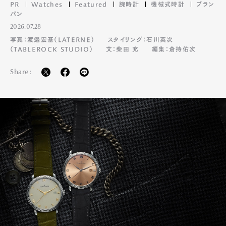
PR
Watches
Featured
腕時計
機械式時計
ブラン
パン
2026.07.28
写真：渡邉宏基（LATERNE）
スタイリング：石川英次
（TABLEROCK STUDIO）
文：柴田 充
編集：倉持佑次
Share: