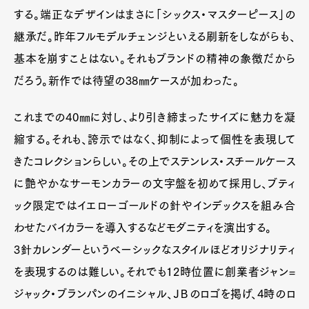
する。端正なデザインはまさに「シックス・マスターピース」の
継承だ。昨年フルモデルチェンジといえる刷新をしながらも、
基本を崩すことはない。それもブランドの精神の象徴だから
だろう。新作では待望の38㎜ケースが加わった。
これまでの40㎜に対し、より引き締まったサイズに魅力を凝
縮する。それも、誇示ではなく、抑制によって個性を表現して
きたコレクションらしい。その上でステンレス・スチールケース
に艶やかなサーモンカラーの文字盤を初めて採用し、ブティ
ック限定ではイエローゴールドの針やインデックスを組み合
わせたバイカラーを導入するなどモダニティを演出する。
3針カレンダーというベーシックなスタイルほどオリジナリティ
を表現するのは難しい。それでも12時位置に創業者ジャン=
ジャック・ブランパンのイニシャル、ＪＢのロゴを掲げ、4時のロ