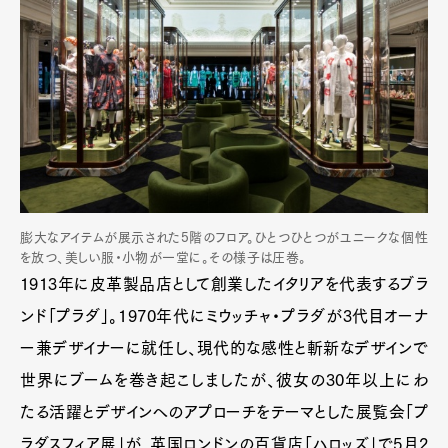
膨大なアイテムが展示された5階のフロア。ひとつひとつがユニークな個性
を放つ、美しい服・小物が一堂に。その様子は圧巻。
1913年に皮革製品店として創業したイタリアを代表するブラ
ンド「プラダ」。1970年代にミウッチャ・プラダが3代目オーナ
ー兼デザイナーに就任し、現代的な感性と斬新なデザインで
世界にブームを巻き起こしましたが、彼女の30年以上にわ
たる活躍とデザインへのアプローチをテーマとした展覧会「プ
ラダスフィア展」が、英国ロンドンの百貨店「ハロッズ」で5月2