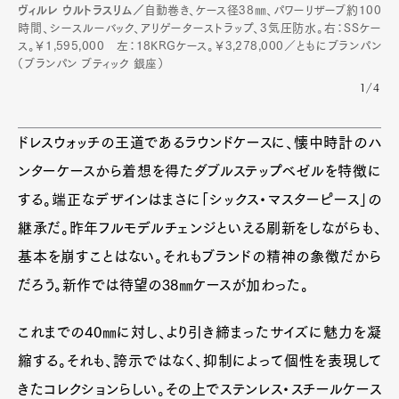
ヴィルレ ウルトラスリム／
自動巻き、ケース径38㎜、パワーリザーブ約100
時間、シースルーバック、アリゲーターストラップ、3気圧防水。右：SSケー
ス。￥1,595,000 左：18KRGケース。￥3,278,000／ともにブランパン
（ブランパン ブティック 銀座）
1/4
ドレスウォッチの王道であるラウンドケースに、懐中時計のハ
ンターケースから着想を得たダブルステップベゼルを特徴に
する。端正なデザインはまさに「シックス・マスターピース」の
継承だ。昨年フルモデルチェンジといえる刷新をしながらも、
基本を崩すことはない。それもブランドの精神の象徴だから
だろう。新作では待望の38㎜ケースが加わった。
これまでの40㎜に対し、より引き締まったサイズに魅力を凝
Art&Design
Watch
Fashion
縮する。それも、誇示ではなく、抑制によって個性を表現して
Gourmet
Cars
きたコレクションらしい。その上でステンレス・スチールケース