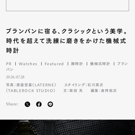
ブランパンに宿る、クラシックという美学。
時代を超えて洗練に磨きをかけた機械式
時計
PR
Watches
Featured
腕時計
機械式時計
ブラン
パン
2026.07.28
写真：渡邉宏基（LATERNE）
スタイリング：石川英次
（TABLEROCK STUDIO）
文：柴田 充
編集：倉持佑次
Share: