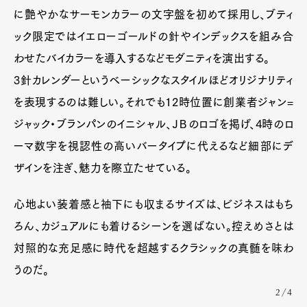
Product
Culture
Lifestyle
に艶やかなサーモンカラーの文字盤を初めて採用し、ブティ
ック限定ではイエローゴールドの針やインデックスを組み合
わせたバイカラーを導入するなどモダニティを演出する。
Pen Membership
Magazine
3針カレンダーというベーシックなスタイルほどオリジナリティ
Official Columnist
About
Contact
を表現するのは難しい。それでも12時位置に創業者ジャン=
ジャック・ブランパンのイニシャル、ＪＢのロゴを掲げ、4時のロ
ーマ数字を視認性の高いバータイプに代えるなど細部にデ
Pen Meet
ザインを注ぎ、魅力を際立たせている。
Pen international
Pen tw
心地よい装着感と袖下にも収まるサイズは、ビジネスはもち
ろん、カジュアルにも着けるシーンを選ばない。控えめさとは
対照的な充足感に時代を超越するクラシックの真髄を味わ
うのだ。
2/4