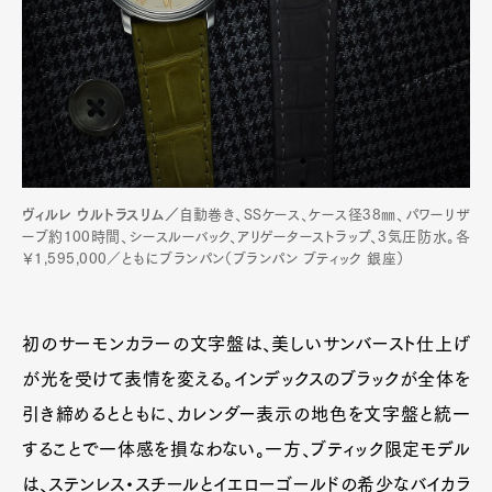
ヴィルレ ウルトラスリム／
自動巻き、SSケース、ケース径38㎜、パワーリザ
ーブ約100時間、シースルーバック、アリゲーターストラップ、3気圧防水。各
￥1,595,000／ともにブランパン（ブランパン ブティック 銀座）
初のサーモンカラーの文字盤は、美しいサンバースト仕上げ
が光を受けて表情を変える。インデックスのブラックが全体を
引き締めるとともに、カレンダー表示の地色を文字盤と統一
することで一体感を損なわない。一方、ブティック限定モデル
は、ステンレス・スチールとイエローゴールドの希少なバイカラ