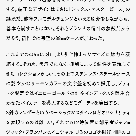
する。端正なデザインはまさに「シックス・マスターピース」の
継承だ。昨年フルモデルチェンジといえる刷新をしながらも、
Art&Design
Watch
Fashion
Gourmet
Cars
基本を崩すことはない。それもブランドの精神の象徴だから
だろう。新作では待望の38㎜ケースが加わった。
Product
Culture
Lifestyle
これまでの40㎜に対し、より引き締まったサイズに魅力を凝
縮する。それも、誇示ではなく、抑制によって個性を表現して
Pen Membership
Magazine
きたコレクションらしい。その上でステンレス・スチールケース
Official Columnist
About
Contact
に艶やかなサーモンカラーの文字盤を初めて採用し、ブティ
ック限定ではイエローゴールドの針やインデックスを組み合
わせたバイカラーを導入するなどモダニティを演出する。
Pen Meet
3針カレンダーというベーシックなスタイルほどオリジナリティ
を表現するのは難しい。それでも12時位置に創業者ジャン=
Pen international
Pen tw
ジャック・ブランパンのイニシャル、ＪＢのロゴを掲げ、4時のロ