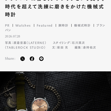
時代を超えて洗練に磨きをかけた機械式
時計
PR
Watches
Featured
腕時計
機械式時計
ブラン
パン
2026.07.28
写真：渡邉宏基（LATERNE）
スタイリング：石川英次
（TABLEROCK STUDIO）
文：柴田 充
編集：倉持佑次
Share: