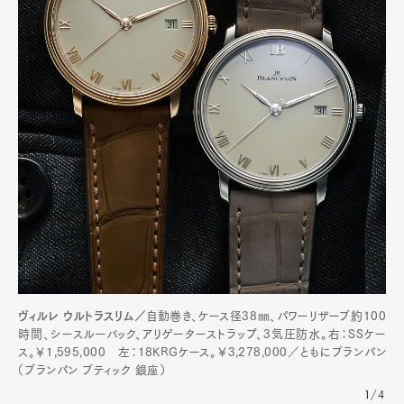
ヴィルレ ウルトラスリム／
自動巻き、ケース径38㎜、パワーリザーブ約100
時間、シースルーバック、アリゲーターストラップ、3気圧防水。右：SSケー
ス。￥1,595,000 左：18KRGケース。￥3,278,000／ともにブランパン
（ブランパン ブティック 銀座）
1/4