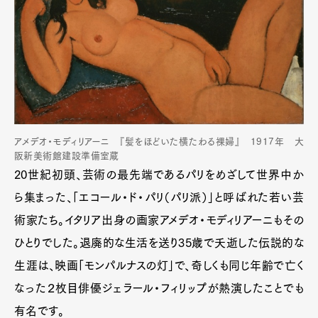
アメデオ・モディリアーニ 『髪をほどいた横たわる裸婦』 1917年 大
阪新美術館建設準備室蔵
20世紀初頭、芸術の最先端であるパリをめざして世界中か
ら集まった、「エコール・ド・パリ（パリ派）」と呼ばれた若い芸
術家たち。イタリア出身の画家アメデオ・モディリアーニもその
ひとりでした。退廃的な生活を送り35歳で夭逝した伝説的な
生涯は、映画「モンパルナスの灯」で、奇しくも同じ年齢で亡く
なった２枚目俳優ジェラール・フィリップが熱演したことでも
有名です。