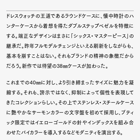
ドレスウォッチの王道であるラウンドケースに、懐中時計のハ
ンターケースから着想を得たダブルステップベゼルを特徴に
Art&Design
Watch
Fashion
する。端正なデザインはまさに「シックス・マスターピース」の
Gourmet
Cars
継承だ。昨年フルモデルチェンジといえる刷新をしながらも、
Product
Culture
Lifestyle
基本を崩すことはない。それもブランドの精神の象徴だから
だろう。新作では待望の38㎜ケースが加わった。
これまでの40㎜に対し、より引き締まったサイズに魅力を凝
Pen Membership
Magazine
Official Columnist
About
縮する。それも、誇示ではなく、抑制によって個性を表現して
Contact
きたコレクションらしい。その上でステンレス・スチールケース
に艶やかなサーモンカラーの文字盤を初めて採用し、ブティ
ック限定ではイエローゴールドの針やインデックスを組み合
Pen Meet
わせたバイカラーを導入するなどモダニティを演出する。