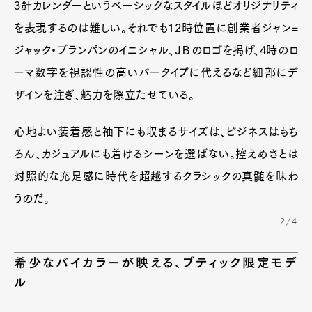
Pen international
Pen tw
3針カレンダーというベーシックなスタイルほどオリジナリティ
を表現するのは難しい。それでも12時位置に創業者ジャン=
ジャック・ブランパンのイニシャル、ＪＢのロゴを掲げ、4時のロ
ーマ数字を視認性の高いバータイプに代えるなど細部にデ
ザインを注ぎ、魅力を際立たせている。
心地よい装着感と袖下にも収まるサイズは、ビジネスはもち
ろん、カジュアルにも着けるシーンを選ばない。控えめさとは
対照的な充足感に時代を超越するクラシックの真髄を味わ
うのだ。
2/4
希少なバイカラーが映える、ブティック限定モデ
ル