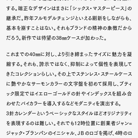
する。端正なデザインはまさに「シックス・マスターピース」の
継承だ。昨年フルモデルチェンジといえる刷新をしながらも、
基本を崩すことはない。それもブランドの精神の象徴だから
だろう。新作では待望の38㎜ケースが加わった。
これまでの40㎜に対し、より引き締まったサイズに魅力を凝
縮する。それも、誇示ではなく、抑制によって個性を表現して
きたコレクションらしい。その上でステンレス・スチールケース
に艶やかなサーモンカラーの文字盤を初めて採用し、ブティ
ック限定ではイエローゴールドの針やインデックスを組み合
わせたバイカラーを導入するなどモダニティを演出する。
3針カレンダーというベーシックなスタイルほどオリジナリティ
を表現するのは難しい。それでも12時位置に創業者ジャン=
ジャック・ブランパンのイニシャル、ＪＢのロゴを掲げ、4時のロ