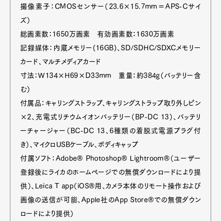
撮像素子：CMOSセンサー（23.6×15.7mm＝APS-Cサイ
ズ）
総画素数：1650万画素 有効画素数：1630万画素
記録媒体：内蔵メモリー(16GB)、SD/SDHC/SDXCメモリー
カード、マルチメディアカード
寸法：W134×H69×D33mm 重量：約384g（バッテリー含
む）
付属品：キャリングストラップ、キャリングストラップ取り外しピン
×2、充電式リチウムイオンバッテリー（BP-DC 13）、バッテリ
ーチャージャー（BC-DC 13、6種類の着脱式電源プラグ付
き）、マイクロUSBケーブル、ボディキャップ
付属ソフト：Adobe® Photoshop® Lightroom®（ユーザー
登録後にライカのホームページでの無償ダウンロードにより提
供）、Leica T app（iOS®用、カメラ本体のリモート操作および
画像の送信が可能、Apple社のApp Store®での無償ダウン
ロードにより提供）