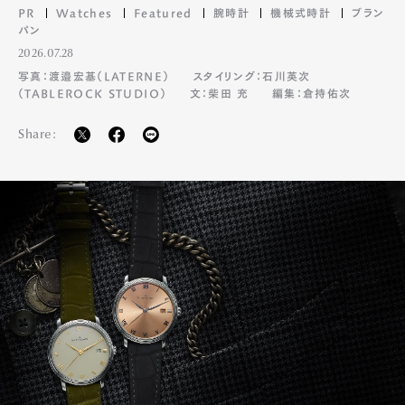
PR
Watches
Featured
腕時計
機械式時計
ブラン
パン
2026.07.28
写真：渡邉宏基（LATERNE）
スタイリング：石川英次
（TABLEROCK STUDIO）
文：柴田 充
編集：倉持佑次
Share: