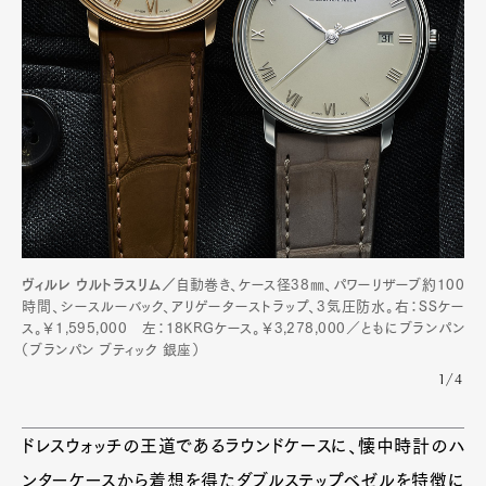
Pen Membership
Magazine
Official Columnist
About
Contact
Pen Meet
Pen international
Pen tw
ヴィルレ ウルトラスリム／
自動巻き、ケース径38㎜、パワーリザーブ約100
時間、シースルーバック、アリゲーターストラップ、3気圧防水。右：SSケー
ス。￥1,595,000 左：18KRGケース。￥3,278,000／ともにブランパン
（ブランパン ブティック 銀座）
1/4
ドレスウォッチの王道であるラウンドケースに、懐中時計のハ
ンターケースから着想を得たダブルステップベゼルを特徴に