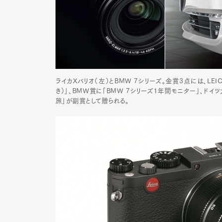
ライカXバリオ（左）とBMW 7シリーズ。金賞3点には、LEI
き）」、BMW賞に「BMW 7シリーズ1年間モニター」、ド
旅」が副賞として贈られる。