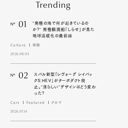
Trending
01
“南極の海で何が起きているの
Nº
か?” 南極観測船「しらせ」が見た
地球温暖化の最前線
Culture
南極
2026.08.03
02
スバル新型「レヴォーグ レイバッ
Nº
クS:HEV」がターボダクト廃
止。“漢らしい”デザインはどう変わ
った?
Cars
Featured
クルマ
2026.07.14