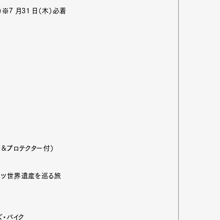
）※7 月31 日（木）必着
」
mbership
Magazine
Official Columnist
About
et
Pen international
Pen tw
ダー&プロテクター付）
イツ世界遺産を巡る旅
ズ・バイク