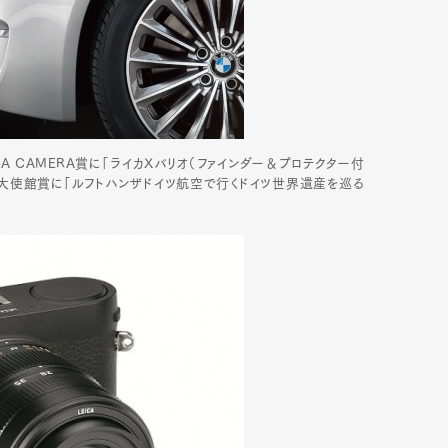
CA CAMERA賞に「ライカXバリオ（ファインダー＆プロテクター付
イツ大使館賞に「ルフトハンザドイツ航空で行くドイツ世界遺産を巡る