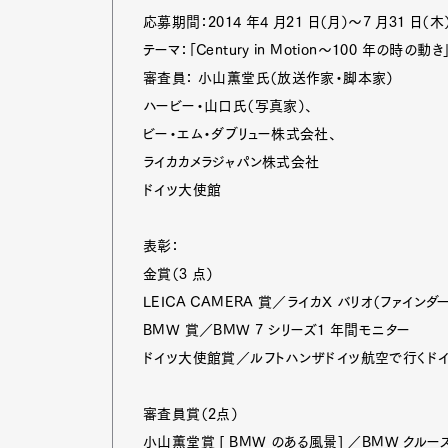
応募期間：2014 年4 月21 日（月）～7 月31 日（木
テーマ：「Century in Motion～100 年の時の動き
審査員： 小山薫堂氏（放送作家・脚本家）
Pen Me
ハービー・山口氏（写真家）、
ビー・エム・ダブリュー株式会社、
ライカカメラジャパン株式会社
Pen Me
ドイツ大使館
表彰：
金賞（3 点）
LEICA CAMERA 賞／ライカX バリオ（ファイン
BMW 賞／BMW 7 シリーズ1 年間モニター
ドイツ大使館賞／ルフトハンザドイツ航空で行くド
審査員賞（2点）
小山薫堂賞 [ BMW のある風景] ／BMW クルー