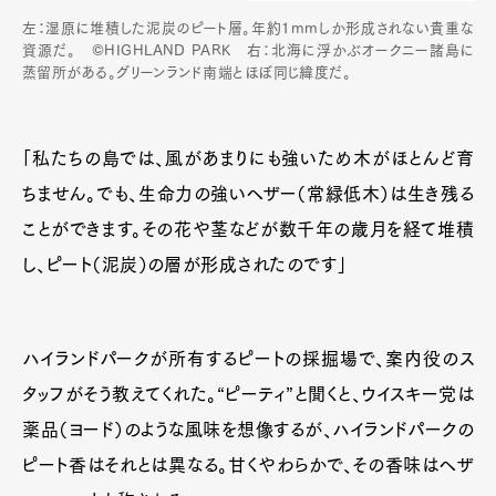
左：湿原に堆積した泥炭のピート層。年約1mmしか形成されない貴重な
資源だ。 ©HIGHLAND PARK 右：北海に浮かぶオークニー諸島に
蒸留所がある。グリーンランド南端とほぼ同じ緯度だ。
「私たちの島では、風があまりにも強いため木がほとんど育
ちません。でも、生命力の強いヘザー（常緑低木）は生き残る
ことができます。その花や茎などが数千年の歳月を経て堆積
し、ピート（泥炭）の層が形成されたのです」
ハイランドパークが所有するピートの採掘場で、案内役のス
タッフがそう教えてくれた。“ピーティ”と聞くと、ウイスキー党は
薬品（ヨード）のような風味を想像するが、ハイランドパークの
ピート香はそれとは異なる。甘くやわらかで、その香味はヘザ