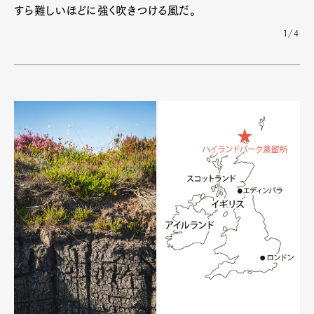
すら難しいほどに強く吹きつける風だ。
1/4
Pen Membership
Magazine
Official Columnist
About
Contact
Pen Meet
Pen international
Pen tw