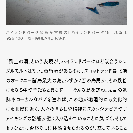
ハイランドパーク最多受賞歴の「ハイランドパーク18」700mL
￥26,400 ©HIGHLAND PARK
「風土の酒」という表現が、ハイランドパークほど似合うシン
グルモルトはない。蒸留所があるのは、スコットランド最北端
のオークニー諸島最大の島。わずか2万の島民が、その数倍
にもなる牛や羊たちと暮らす──そんな島を訪ね、太古の遺
跡やローカルなパブを巡れば、この地が地理的にも文化的
にも北欧に近く、人々の暮らしや精神にスカンジナビアやヴ
Art&Design
Watch
Fashion
Gourmet
Cars
ァイキングの影響が強く入り込んでいることに気づく。そして
もうひとつ、否応なしに体感させられるのが、立っていること
Product
Culture
Lifestyle