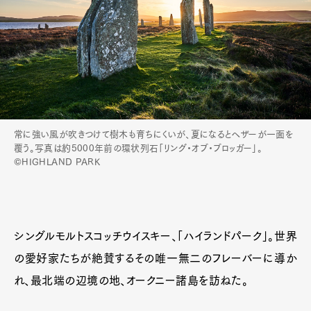
常に強い風が吹きつけて樹木も育ちにくいが、夏になるとヘザーが一面を
覆う。写真は約5000年前の環状列石「リング・オブ・ブロッガー」。
©HIGHLAND PARK
シングルモルトスコッチウイスキー、「ハイランドパーク」。世界
の愛好家たちが絶賛するその唯一無二のフレーバーに導か
れ、最北端の辺境の地、オークニー諸島を訪ねた。