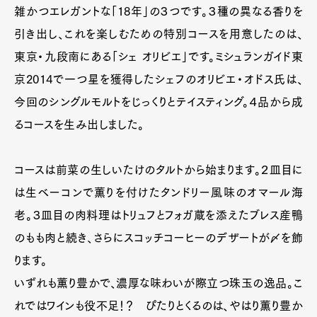
雑かつエレガントな「18年」の３つです。３種の異なる香りを
引き出し、これを楽しむための特別コースを用意したのは、
東京・九段南にある「シェ オリビエ」です。ミシュランガイド東
京2014で一つ星を獲得したシェフのオリビエ・オドス氏は、
今回のシングルモルトをじっくりとテイスティング。４品から成
るコースを生み出しました。
コースは前菜の生しいたけのタルトから始まります。２皿目に
は生ベーコンで薫りを付けたタンドリー風味のオマール海
老。３皿目の肉料理はトリュフとフォガ蔵を添えたブレス産鴨
のもも肉と続き、さらにスコッチコーヒーのデザートが〆を飾
ります。
いずれも薫り豊かで、濃厚な味わいが際立つ珠玉の逸品。こ
れではワインも役不足！？ ぴたりとくるのは、やはり薫り豊か