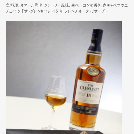
魚料理、オマール海老 タンドリー風味、生べーコンの香り、赤キャべツのエ
チュべ & 「ザ・グレンリベット15 年 フレンチオーク・リサーブ」