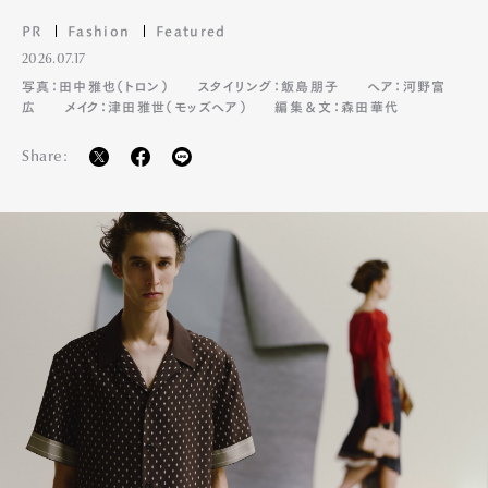
PR
Fashion
Featured
2026.07.17
写真：田中雅也（トロン）
スタイリング：飯島朋子
ヘア：河野富
広
メイク：津田雅世（モッズヘア）
編集＆文：森田華代
Art&Design
Watch
Fashion
Gourmet
Cars
Share:
Product
Culture
Lifestyle
Pen Membership
Magazine
Official Columnist
About
Contact
Pen Meet