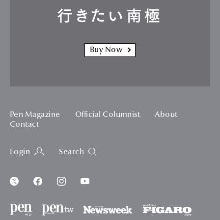
行きたい南極
Buy Now
Pen Magazine
Official Columnist
About
Contact
Login
Search