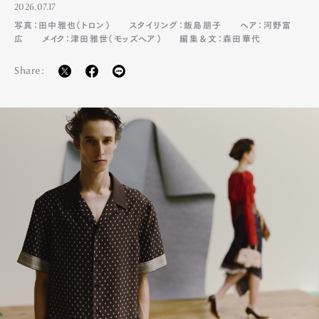
2026.07.17
写真：田中雅也（トロン）
スタイリング：飯島朋子
ヘア：河野富
広
メイク：津田雅世（モッズヘア）
編集＆文：森田華代
Share: