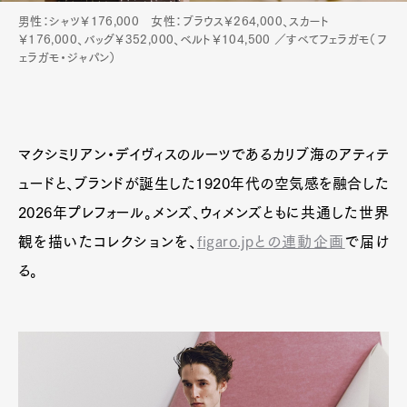
男性：シャツ￥176,000 女性：ブラウス￥264,000、スカート
￥176,000、バッグ￥352,000、ベルト￥104,500 ／すべてフェラガモ（フ
ェラガモ・ジャパン）
Art&Design
Watch
Fashion
Gourmet
Cars
Product
Culture
Lifestyle
マクシミリアン・デイヴィスのルーツであるカリブ海のアティテ
ュードと、ブランドが誕生した1920年代の空気感を融合した
2026年プレフォール。メンズ、ウィメンズともに共通した世界
Pen Membership
Magazine
観を描いたコレクションを、
figaro.jpとの連動企画
で届け
Official Columnist
About
る。
Contact
Pen Meet
Pen international
Pen tw