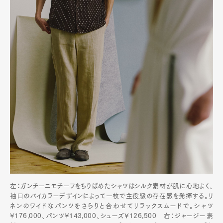
左：ガンチーニモチーフをちりばめたシャツはシルク素材が肌に心地よく、
袖口のバイカラーデザインによって一枚で主役級の存在感を発揮する。リ
ネンのワイドなパンツをさらりと合わせてリラックスムードで。シャツ
¥176,000、パンツ¥143,000、シューズ¥126,500 右：ジャージー素