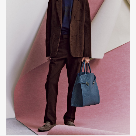
Art&Design
Watch
Fashion
Gourmet
Cars
Product
Culture
Lifestyle
Pen Membership
Magazine
Official Columnist
About
Contact
Pen Meet
Pen international
Pen tw