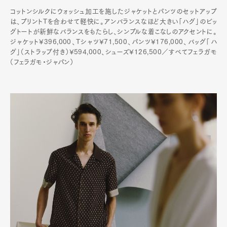
コットンシルクにウォッシュ加工を施したジャケットとパンツのセットアップ
は、プリントTを合わせて軽快に。アンバランスなほど大きい「ハグ」のビッ
グトートが新鮮なバランスをもたらし、シンプルな着こなしのアクセントに。
ジャケット¥396,000、Tシャツ¥71,500、パンツ¥176,000、バッグ「ハ
グ」（ストラップ付き）¥594,000、シューズ¥126,500／すべてフェラガモ
（フェラガモ・ジャパン）