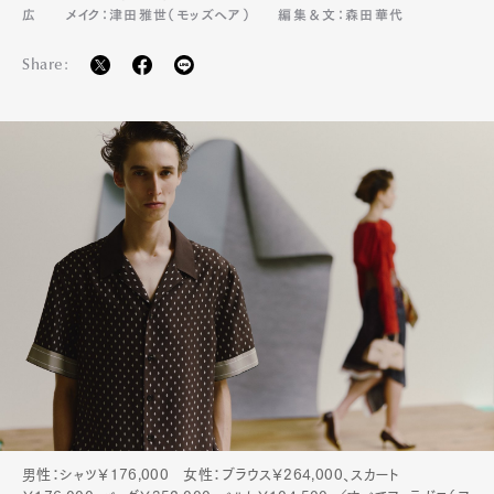
広
メイク：津田雅世（モッズヘア）
編集＆文：森田華代
Share:
男性：シャツ￥176,000 女性：ブラウス￥264,000、スカート