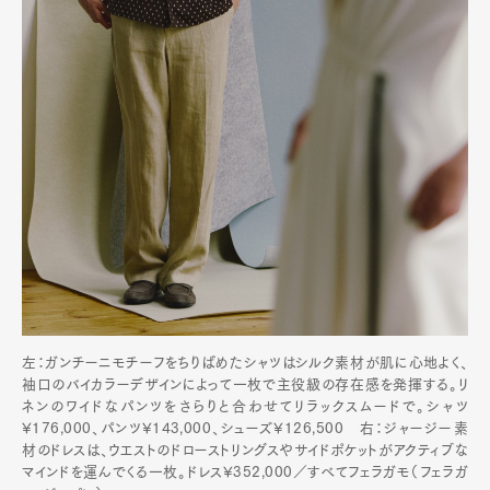
左：ガンチーニモチーフをちりばめたシャツはシルク素材が肌に心地よく、
袖口のバイカラーデザインによって一枚で主役級の存在感を発揮する。リ
ネンのワイドなパンツをさらりと合わせてリラックスムードで。シャツ
¥176,000、パンツ¥143,000、シューズ¥126,500 右：ジャージー素
材のドレスは、ウエストのドローストリングスやサイドポケットがアクティブな
マインドを運んでくる一枚。ドレス¥352,000／すべてフェラガモ（フェラガ