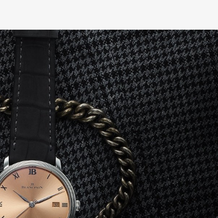
mbership
Magazine
Official Columnist
About
et
Pen international
Pen tw