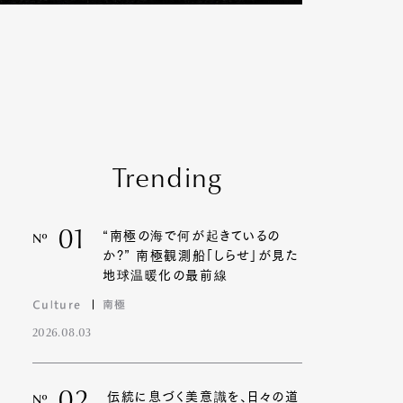
Trending
01
“南極の海で何が起きているの
Nº
か?” 南極観測船「しらせ」が見た
地球温暖化の最前線
Culture
南極
2026.08.03
伝統に息づく美意識を、日々の道
Nº