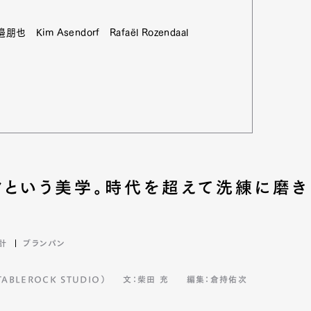
m Asendorf Rafaël Rozendaal
クという美学。時代を超えて洗練に磨き
Art&Design
Watch
Fashion
計
ブランパン
ourmet
Cars
Product
Culture
BLEROCK STUDIO）
文：柴田 充
編集：倉持佑次
Lifestyle