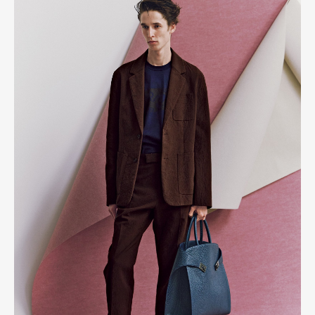
Art&Design
Watch
Fashion
Gourmet
Cars
Product
Culture
Lifestyle
Pen Membership
Magazine
Official Columnist
About
Contact
Pen Meet