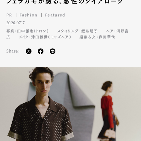
フェラガモが綴る、感性のダイアローグ
PR
Fashion
Featured
2026.07.17
写真：田中雅也（トロン）
スタイリング：飯島朋子
ヘア：河野富
広
メイク：津田雅世（モッズヘア）
編集＆文：森田華代
Share: