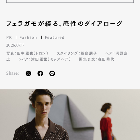
フェラガモが綴る、感性のダイアローグ
PR
Fashion
Featured
2026.07.17
写真：田中雅也（トロン）
スタイリング：飯島朋子
ヘア：河野富
広
メイク：津田雅世（モッズヘア）
編集＆文：森田華代
Share: