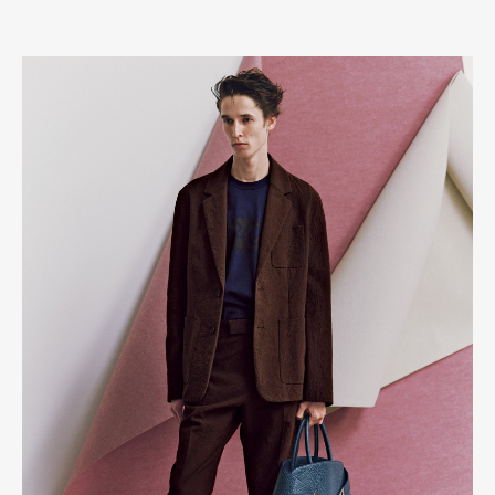
Product
Culture
Lifestyle
Pen Membership
Magazine
Official Columnist
About
Contact
Pen Meet
Pen international
Pen tw