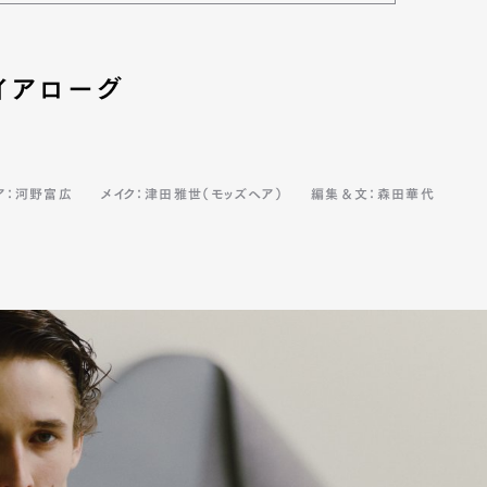
イアローグ
mbership
Magazine
Official Columnist
About
ア：河野富広
メイク：津田雅世（モッズヘア）
編集＆文：森田華代
et
Pen international
Pen tw