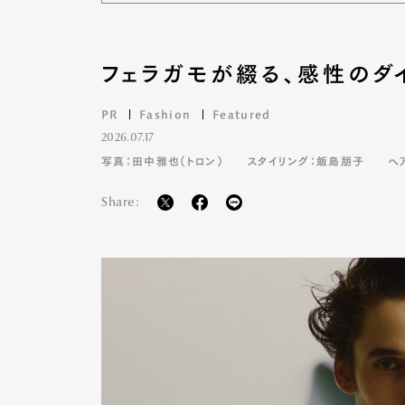
フェラガモが綴る、感性のダ
Pen Me
PR
Fashion
Featured
2026.07.17
写真：田中雅也（トロン）
スタイリング：飯島朋子
ヘ
Pen Me
Share: