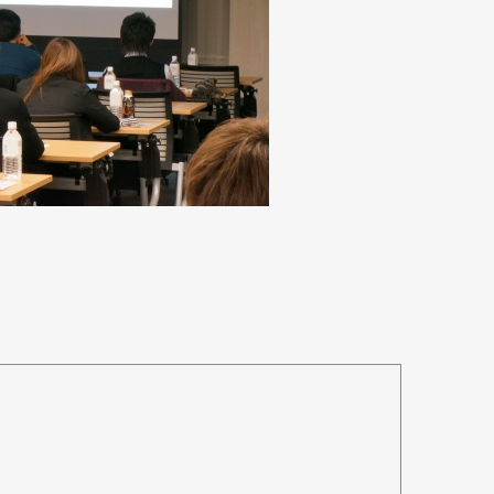
Art&Design
Watch
Fashion
ourmet
Cars
Product
Culture
Lifestyle