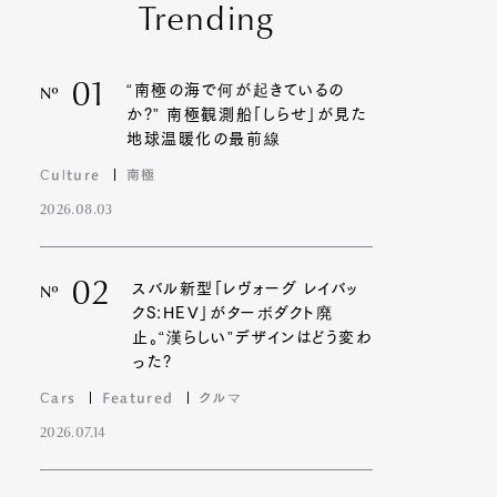
Trending
01
“南極の海で何が起きているの
Nº
か?” 南極観測船「しらせ」が見た
地球温暖化の最前線
Culture
南極
2026.08.03
02
スバル新型「レヴォーグ レイバッ
Nº
クS:HEV」がターボダクト廃
止。“漢らしい”デザインはどう変わ
った?
Cars
Featured
クルマ
2026.07.14