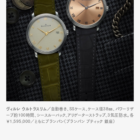
ヴィルレ ウルトラスリム／
自動巻き、SSケース、ケース径38㎜、パワーリザ
ーブ約100時間、シースルーバック、アリゲーターストラップ、3気圧防水。各
￥1,595,000／ともにブランパン（ブランパン ブティック 銀座）