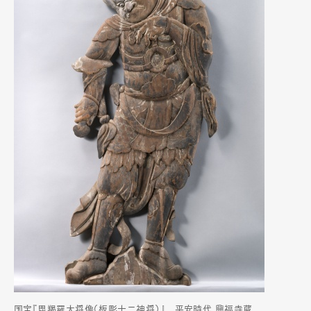
国宝『毘羯羅大将像（板彫十二神将）』 平安時代 興福寺蔵