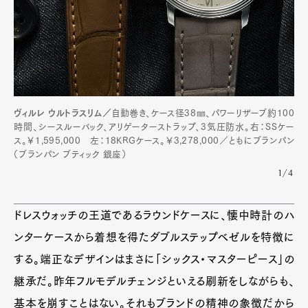
ヴィルレ ウルトラスリム／
自動巻き、ケース径38㎜、パワーリザーブ約100
時間、シースルーバック、アリゲーターストラップ、3気圧防水。右：SSケー
ス。￥1,595,000 左：18KRGケース。￥3,278,000／ともにブランパン
（ブランパン ブティック 銀座）
Art&Design
Watch
Fashion
1/4
Gourmet
Cars
Product
Culture
Lifestyle
ドレスウォッチの王道であるラウンドケースに、懐中時計のハ
ンターケースから着想を得たダブルステップベゼルを特徴に
する。端正なデザインはまさに「シックス・マスターピース」の
Pen Membership
Magazine
継承だ。昨年フルモデルチェンジといえる刷新をしながらも、
Official Columnist
About
Contact
基本を崩すことはない。それもブランドの精神の象徴だから