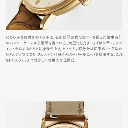
なめらかな段付きのベゼルは、表面に開閉式のカバーを備えた懐中時計
のハンターケースから着想を得ている。大型化したリュウズはクラシックテ
イストを高めるとともに操作性も向上させた。時分針は従来のリーフ型か
らアルファ型になり､スケルトン仕様からスーパールミノバを採用する｡これ
もドレスウォッチでは珍しい実用的な仕様だ｡