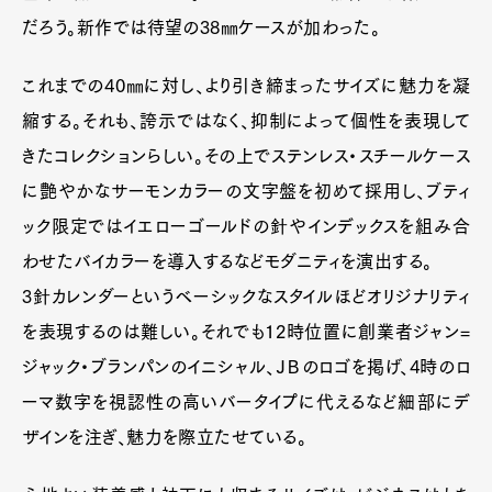
だろう。新作では待望の38㎜ケースが加わった。
これまでの40㎜に対し、より引き締まったサイズに魅力を凝
Pen Meet
縮する。それも、誇示ではなく、抑制によって個性を表現して
Pen international
Pen tw
きたコレクションらしい。その上でステンレス・スチールケース
に艶やかなサーモンカラーの文字盤を初めて採用し、ブティ
ック限定ではイエローゴールドの針やインデックスを組み合
わせたバイカラーを導入するなどモダニティを演出する。
3針カレンダーというベーシックなスタイルほどオリジナリティ
を表現するのは難しい。それでも12時位置に創業者ジャン=
ジャック・ブランパンのイニシャル、ＪＢのロゴを掲げ、4時のロ
ーマ数字を視認性の高いバータイプに代えるなど細部にデ
ザインを注ぎ、魅力を際立たせている。