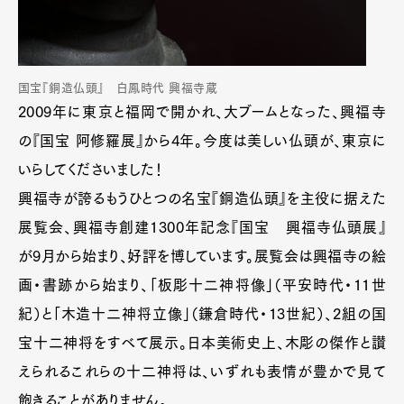
国宝『銅造仏頭』 白鳳時代 興福寺蔵
2009年に東京と福岡で開かれ、大ブームとなった、興福寺
の『国宝 阿修羅展』から4年。今度は美しい仏頭が、東京に
いらしてくださいました！
興福寺が誇るもうひとつの名宝『銅造仏頭』を主役に据えた
展覧会、興福寺創建1300年記念『国宝 興福寺仏頭展』
が9月から始まり、好評を博しています。展覧会は興福寺の絵
画・書跡から始まり、「板彫十二神将像」（平安時代・11世
紀）と「木造十二神将立像」（鎌倉時代・13世紀）、2組の国
宝十二神将をすべて展示。日本美術史上、木彫の傑作と讃
えられるこれらの十二神将は、いずれも表情が豊かで見て
飽きることがありません。