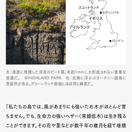
左：湿原に堆積した泥炭のピート層。年約1mmしか形成されない貴重な
Art&Design
Watch
Fashion
資源だ。 ©HIGHLAND PARK 右：北海に浮かぶオークニー諸島に
Gourmet
Cars
蒸留所がある。グリーンランド南端とほぼ同じ緯度だ。
Product
Culture
Lifestyle
「私たちの島では、風があまりにも強いため木がほとんど育
ちません。でも、生命力の強いヘザー（常緑低木）は生き残る
Pen Membership
Magazine
ことができます。その花や茎などが数千年の歳月を経て堆積
Official Columnist
About