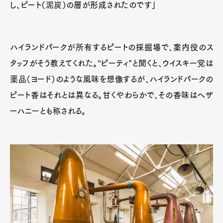
し、ピート（泥炭）の層が形成されたのです」
Contact
ハイランドパークが所有するピートの採掘場で、案内役のス
Pen Meet
タッフがそう教えてくれた。“ピーティ”と聞くと、ウイスキー党は
Pen international
Pen tw
薬品（ヨード）のような風味を想像するが、ハイランドパークの
ピート香はそれとは異なる。甘くやわらかで、その香味はヘザ
ーハニーとも称される。