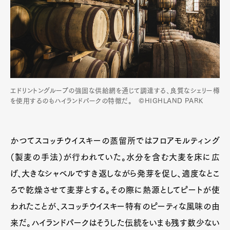
エドリントングループの強固な供給網を通じて調達する、良質なシェリー樽
を使用するのもハイランドパークの特徴だ。 ©HIGHLAND PARK
かつてスコッチウイスキーの蒸留所ではフロアモルティング
（製麦の手法）が行われていた。水分を含む大麦を床に広
げ、大きなシャベルですき返しながら発芽を促し、適度なとこ
ろで乾燥させて麦芽とする。その際に熱源としてピートが使
われたことが、スコッチウイスキー特有のピーティな風味の由
来だ。ハイランドパークはそうした伝統をいまも残す数少ない