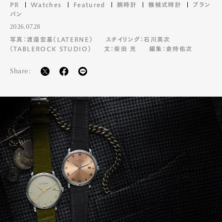
PR
Watches
Featured
腕時計
機械式時計
ブラン
パン
2026.07.28
写真：渡邉宏基（LATERNE）
スタイリング：石川英次
（TABLEROCK STUDIO）
文：柴田 充
編集：倉持佑次
Share: