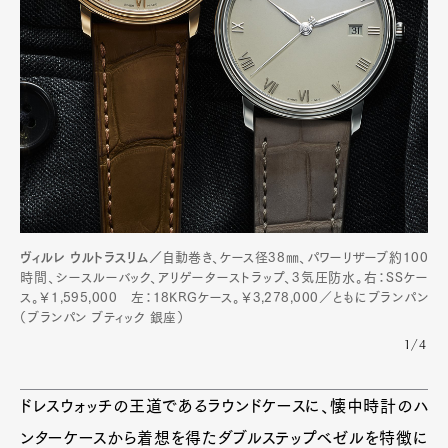
ヴィルレ ウルトラスリム／
自動巻き、ケース径38㎜、パワーリザーブ約100
時間、シースルーバック、アリゲーターストラップ、3気圧防水。右：SSケー
ス。￥1,595,000 左：18KRGケース。￥3,278,000／ともにブランパン
（ブランパン ブティック 銀座）
1/4
ドレスウォッチの王道であるラウンドケースに、懐中時計のハ
ンターケースから着想を得たダブルステップベゼルを特徴に