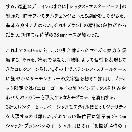
する。端正なデザインはまさに「シックス・マスターピース」の
継承だ。昨年フルモデルチェンジといえる刷新をしながらも、
Art&Design
Watch
Fashion
Gourmet
Cars
基本を崩すことはない。それもブランドの精神の象徴だから
だろう。新作では待望の38㎜ケースが加わった。
Product
Culture
Lifestyle
これまでの40㎜に対し、より引き締まったサイズに魅力を凝
縮する。それも、誇示ではなく、抑制によって個性を表現して
Pen Membership
Magazine
きたコレクションらしい。その上でステンレス・スチールケース
Official Columnist
About
Contact
に艶やかなサーモンカラーの文字盤を初めて採用し、ブティ
ック限定ではイエローゴールドの針やインデックスを組み合
わせたバイカラーを導入するなどモダニティを演出する。
3針カレンダーというベーシックなスタイルほどオリジナリティ
Pen Meet
を表現するのは難しい。それでも12時位置に創業者ジャン=
Pen international
Pen tw
ジャック・ブランパンのイニシャル、ＪＢのロゴを掲げ、4時のロ