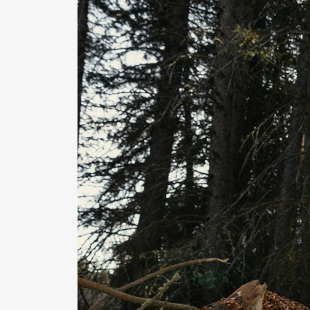
Pen Me
Pen Me