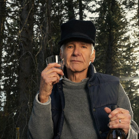
mbership
Magazine
Official Columnist
About
et
Pen international
Pen tw