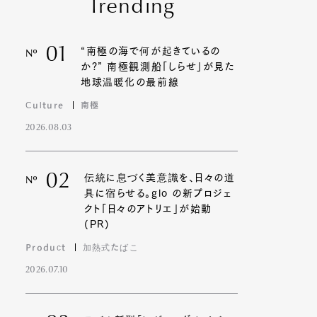
Trending
01
“南極の海で何が起きているの
Nº
か?” 南極観測船「しらせ」が見た
地球温暖化の最前線
Culture
南極
2026.08.03
02
伝統に息づく美意識を、日々の道
Nº
具に宿らせる。glo の新プロジェ
クト「日々のアトリエ」が始動
(PR)
Product
加熱式たばこ
2026.07.10