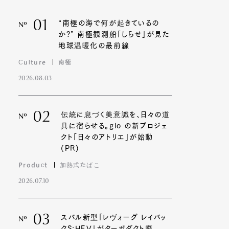
01
“南極の海で何が起きているの
Nº
か?” 南極観測船「しらせ」が見た
地球温暖化の最前線
Culture
南極
2026.08.03
02
伝統に息づく美意識を、日々の道
Nº
具に宿らせる。glo の新プロジェ
クト「日々のアトリエ」が始動
(PR)
Product
加熱式たばこ
2026.07.10
03
スバル新型「レヴォーグ レイバッ
Nº
クS:HEV」がターボダクト廃