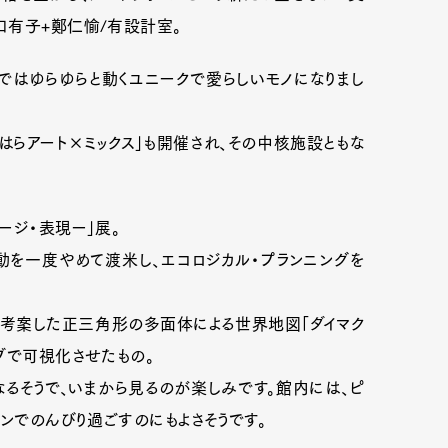
口有子+鄭仁愉/有設計室。
ではゆらゆらと動くユニークで愛らしいモノになりまし
らアート×ミックス」も開催され、その中核施設ともな
ージ・表現ー」展。
を一度やめて渡米し、エコロジカル・プランニングを
が考案した正三角形の多面体による世界地図「ダイマク
ブで可視化させたもの。
なるそうで、いまから見るのが楽しみです。館内には、ピ
ョンでのんびり過ごすのにもよさそうです。