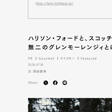
http://lsm-ichihara.jp/
ハリソン・フォードと、スコ
無二のグレンモーレンジィと
PR
Gourmet
ウイスキー
Featured
2026.07.28
文：西田嘉孝
Share:
G