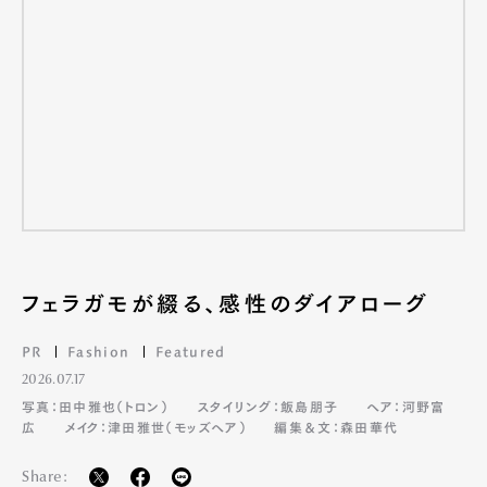
フェラガモが綴る、感性のダイアローグ
PR
Fashion
Featured
2026.07.17
写真：田中雅也（トロン）
スタイリング：飯島朋子
ヘア：河野富
広
メイク：津田雅世（モッズヘア）
編集＆文：森田華代
Share: