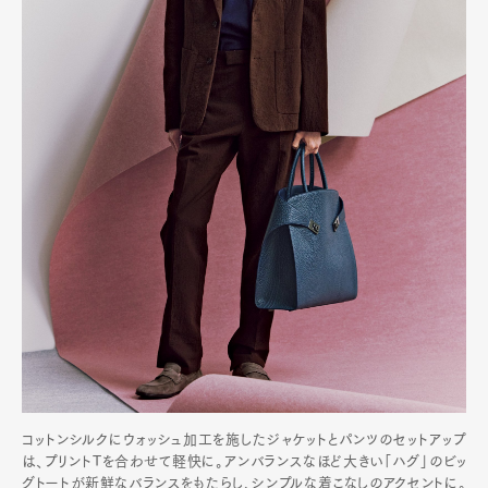
Art&Design
Watch
Fashion
Gourmet
Cars
Product
Culture
Lifestyle
Pen Membership
Magazine
Official Columnist
About
Contact
Pen Meet
Pen international
Pen tw
コットンシルクにウォッシュ加工を施したジャケットとパンツのセットアップ
は、プリントTを合わせて軽快に。アンバランスなほど大きい「ハグ」のビッ
グトートが新鮮なバランスをもたらし、シンプルな着こなしのアクセントに。