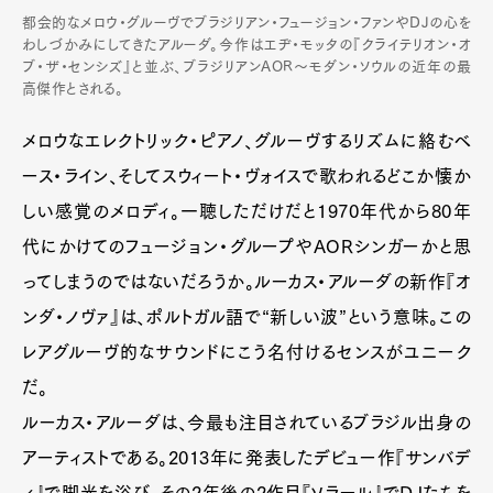
都会的なメロウ・グルーヴでブラジリアン・フュージョン・ファンやDJの心を
わしづかみにしてきたアルーダ。今作はエヂ・モッタの『クライテリオン・オ
ブ・ザ・センシズ』と並ぶ、ブラジリアンAOR～モダン・ソウルの近年の最
高傑作とされる。
メロウなエレクトリック・ピアノ、グルーヴするリズムに絡むベ
ース・ライン、そしてスウィート・ヴォイスで歌われるどこか懐か
しい感覚のメロディ。一聴しただけだと1970年代から80年
代にかけてのフュージョン・グループやAORシンガーかと思
ってしまうのではないだろうか。ルーカス・アルーダの新作『オ
ンダ・ノヴァ』は、ポルトガル語で“新しい波”という意味。この
レアグルーヴ的なサウンドにこう名付けるセンスがユニーク
だ。
ルーカス・アルーダは、今最も注目されているブラジル出身の
アーティストである。2013年に発表したデビュー作『サンバデ
ィ』で脚光を浴び、その2年後の2作目『ソラール』でDJたちを