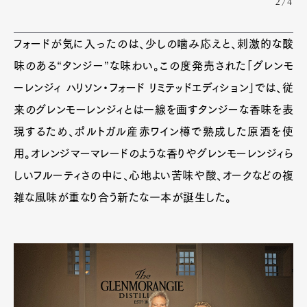
2/4
Official Columnist
About
Contact
フォードが気に入ったのは、少しの噛み応えと、刺激的な酸
味のある“タンジー”な味わい。この度発売された「グレンモ
ーレンジィ ハリソン・フォード リミテッドエディション」では、従
Pen Meet
来のグレンモーレンジィとは一線を画すタンジーな香味を表
Pen international
Pen tw
現するため、ポルトガル産赤ワイン樽で熟成した原酒を使
用。オレンジマーマレードのような香りやグレンモーレンジィら
しいフルーティさの中に、心地よい苦味や酸、オークなどの複
雑な風味が重なり合う新たな一本が誕生した。