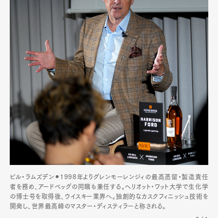
Art&Design
Watch
Fashion
Gourmet
Cars
Product
Culture
Lifestyle
ビル・ラムズデン⚫︎1998年よりグレンモーレンジィの最高蒸留・製造責任
者を務め、アードベッグの同職も兼任する。ヘリオット・ワット大学で生化学
の博士号を取得後、ウイスキー業界へ。独創的なカスクフィニッシュ技術を
開発し、世界最高峰のマスター・ディスティラーと称される。
Pen Membership
Magazine