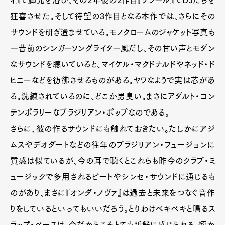
狂喜させた。そして待望の3作目となる本作では、さらにその
サウンドを研ぎ澄ませている。モノクロームのジャケット写真も
一昔前のシンガーソングライター風だし、その甘い声とモダン
なサウンドを聴いていると、マイケル・マクドナルドやネッド・ド
ヒニーなどを彷彿させるものがある。ヤワなようで実は芯があ
る。洗練されているのに、どこか男臭い。まさにアダルト・コン
テンポラリーなブラジリアン・ポップなのである。
さらに、彼の作るサウンドにも触れておきたい。たしかにアジ
ムスやデオダートなどの往年のブラジリアン・フュージョンに
質感は似ているが、今の耳で聴くとこれらも昨今のクラブ・ミ
ュージックで多用されるビートやシンセ・サウンドに通じるも
のがあり、まさに『オンダ・ノヴァ』は過去と未来をつなぐ音作
りをしているといってもいいだろう。とりわけベキベキと鳴るス
ラップ・ベースは、今だからこそとても新鮮に感じられる。懐か