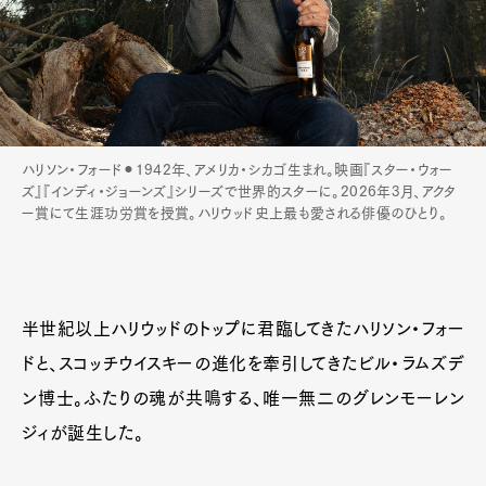
ハリソン・フォード⚫︎1942年、アメリカ・シカゴ生まれ。映画『スター・ウォー
ズ』『インディ・ジョーンズ』シリーズで世界的スターに。2026年3月、アクタ
ー賞にて生涯功労賞を授賞。ハリウッド史上最も愛される俳優のひとり。
半世紀以上ハリウッドのトップに君臨してきたハリソン・フォー
ドと、スコッチウイスキーの進化を牽引してきたビル・ラムズデ
ン博士。ふたりの魂が共鳴する、唯一無二のグレンモーレン
ジィが誕生した。