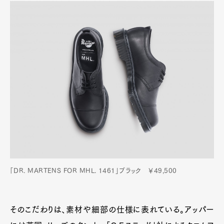
Art&Design
Watch
Fashion
Gourmet
Cars
Product
Culture
Lifestyle
Pen Membership
Magazine
Official Columnist
About
Contact
「DR. MARTENS FOR MHL. 1461」ブラック ￥49,500
Pen Meet
Pen international
Pen tw
そのこだわりは、素材や細部の仕様に表れている。アッパー