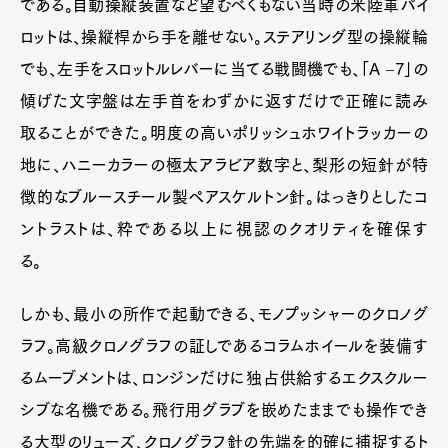
である。自動操縦装置など望むべくもない当時の米陸軍パイ
ロットは、操縦桿から手を離せない。ステアリング型の操縦輪
でも、左手をスロットルレバーに当てる戦闘機でも、「A –7」の
傾げた文字盤は左手首をわずかに返すだけで正確に読み
取ることができた。明度の高いポリッシュホワイトラッカーの
地に、ハニーカラーの極太アラビア数字と、梨形の短針が特
徴的なブルースチール製ペアスケルトン針。はっきりとしたコ
ントラストは、粋である以上に視認のクオリティを確保す
る。
しかも、最小の所作で起動できる、モノプッシャーのクロノグ
ラフ。高級クロノグラフの証しであるコラムホイールを装備す
るムーブメントは、ロンジンだけに独占供給するエクスクルー
シブな名機である。飛行用グラブを嵌めたままでも操作でき
る大型のリューズ、クロノグラフ針の先端を的確に捕捉するト