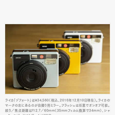
ライカ「ゾフォート」は¥34,560（税込、2016年12月10日現在）。ライカの
マークの左にあるのが自撮り用ミラー。フラッシュは任意でオンオフ可能。
絞り／焦点距離はf12.7／60mm（35mmフィルム換算で34mm）、シャ