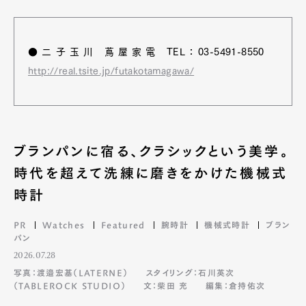
●二子玉川 蔦屋家電 TEL：03-5491-8550
http://real.tsite.jp/futakotamagawa/
ブランパンに宿る、クラシックという美学。
時代を超えて洗練に磨きをかけた機械式
時計
PR
Watches
Featured
腕時計
機械式時計
ブラン
パン
2026.07.28
写真：渡邉宏基（LATERNE）
スタイリング：石川英次
（TABLEROCK STUDIO）
文：柴田 充
編集：倉持佑次