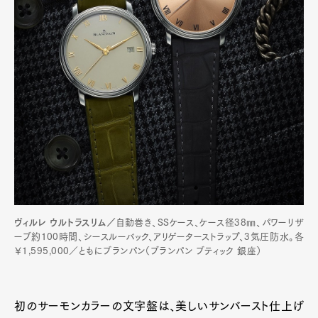
ヴィルレ ウルトラスリム／
自動巻き、SSケース、ケース径38㎜、パワーリザ
ーブ約100時間、シースルーバック、アリゲーターストラップ、3気圧防水。各
￥1,595,000／ともにブランパン（ブランパン ブティック 銀座）
初のサーモンカラーの文字盤は、美しいサンバースト仕上げ