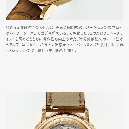
なめらかな段付きのベゼルは、表面に開閉式のカバーを備えた懐中時計
のハンターケースから着想を得ている。大型化したリュウズはクラシックテ
イストを高めるとともに操作性も向上させた。時分針は従来のリーフ型か
らアルファ型になり､スケルトン仕様からスーパールミノバを採用する｡これ
もドレスウォッチでは珍しい実用的な仕様だ｡