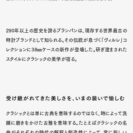
290年以上の歴史を誇るブランパンは、現存する世界最古の
時計ブランドとして知られる。その伝統が息づく「ヴィルレ」コ
レクションに38㎜ケースの新作が登場した。研ぎ澄まされた
Art&Design
Watch
Fashion
Gourmet
Cars
スタイルにクラシックの美学が宿る。
Product
Culture
Lifestyle
受け継がれてきた美しさを、いまの装いで愉しむ
Pen Membership
Magazine
Official Columnist
About
Contact
クラシックとは単に古典を意味するのではなく、時によって洗
練に磨きをかけた古雅を意味する。たとえばクラシックの名
曲がそれぞれの時代の解釈と創造性によって、常に新しい