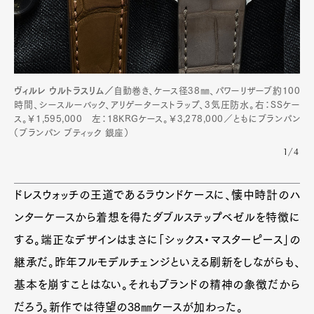
ヴィルレ ウルトラスリム／
自動巻き、ケース径38㎜、パワーリザーブ約100
時間、シースルーバック、アリゲーターストラップ、3気圧防水。右：SSケー
ス。￥1,595,000 左：18KRGケース。￥3,278,000／ともにブランパン
（ブランパン ブティック 銀座）
1/4
ドレスウォッチの王道であるラウンドケースに、懐中時計のハ
ンターケースから着想を得たダブルステップベゼルを特徴に
する。端正なデザインはまさに「シックス・マスターピース」の
継承だ。昨年フルモデルチェンジといえる刷新をしながらも、
基本を崩すことはない。それもブランドの精神の象徴だから
だろう。新作では待望の38㎜ケースが加わった。