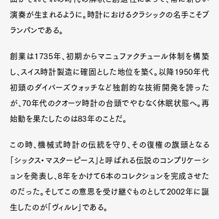
Pen Meet
演奏が生まれるように。時計におけるクラシックの名手こそブ
ランパンである。
Pen international
Pen tw
創業は1735年、初期からマニュファクチュール体制を構築
し、スイス時計製造に確固とした地位を築く。以降1950年代
初頭のダイバーズウォッチなど独創的な技術開発を誇った
が、70年代のクオーツ時計の台頭でやむなく休眠状態へ。再
始動を果たしたのは83年のことだ。
この時、機械式時計の伝統を守り、その復権の旗頭となる
「シックス・マスターピース」と呼ばれる伝説のコンプリケーシ
ョンを発表し、8年をかけて6本のコレクションを完成させた
のだった。そしてこの意思を受け継ぐものとして2002年に誕
生したのが「ヴィルレ」である。