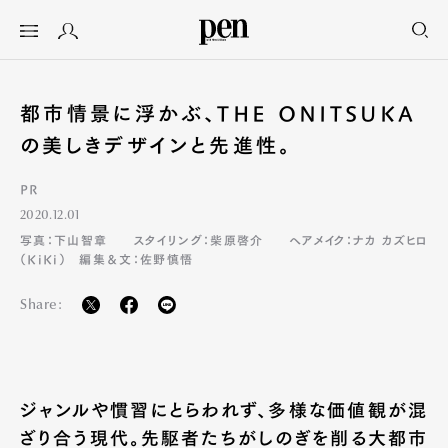
都市情景に浮かぶ、THE ONITSUKA
の美しきデザインと先進性。
PR
2020.12.01
写真：下山智章
スタイリング：柴原啓介
ヘアメイク：ナカ カズヒロ
（KiKi） 編集＆文：佐野慎悟
Share:
ジャンルや慣習にとらわれず、多様な価値観が混
ざり合う現代。先駆者たちがしのぎを削る大都市