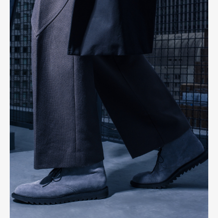
Art&Design
Watch
Fashion
Gourmet
Cars
Product
Culture
Lifestyle
Pen Membership
Magazine
Official Columnist
About
Contact