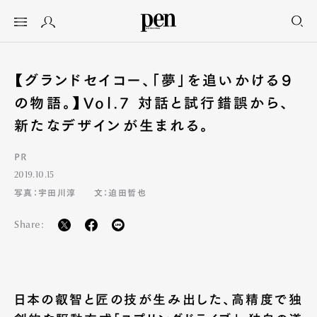
【グランドセイコー、「夢」を追いかける９
の物語。】Vol.7 対話と試行錯誤から、
新たなデザインが生まれる。
PR
2019.10.15
写真：宇田川淳
文：迫田哲也
Share:
日本の叡智と匠の技が生み出した、高精度で独