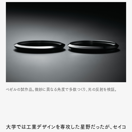
Art&Design
Watch
Fashion
Gourmet
Cars
ベゼルの試作品。微妙に異なる角度で多数つくり、光の反射を検証。
Product
Culture
Lifestyle
Pen Membership
Magazine
大学では工業デザインを専攻した星野だったが、セイコ
Official Columnist
About