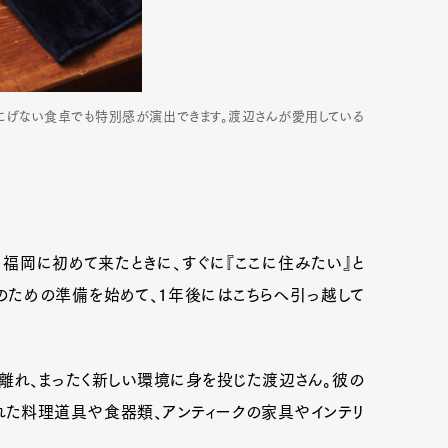
mbership
Magazine
Official Columnist
About
なにげない食卓でも特別感が演出できます。渡辺さんが愛用している
et
Pen international
Pen tw
福岡に初めて来たときに、すぐに『ここに住みたい』と
のための準備を始めて、1年後にはこちらへ引っ越して
離れ、まったく新しい環境に身を投じた渡辺さん。彼の
れた料理道具や食器類、アンティークの家具やインテリ