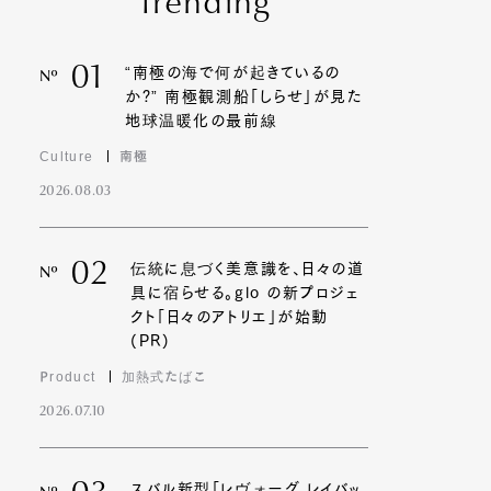
Trending
01
“南極の海で何が起きているの
Nº
か?” 南極観測船「しらせ」が見た
地球温暖化の最前線
Culture
南極
2026.08.03
02
伝統に息づく美意識を、日々の道
Nº
具に宿らせる。glo の新プロジェ
クト「日々のアトリエ」が始動
(PR)
Product
加熱式たばこ
2026.07.10
スバル新型「レヴォーグ レイバッ