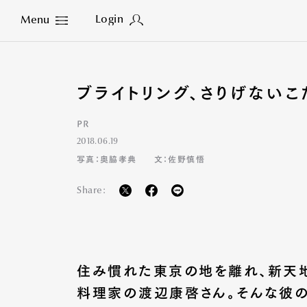
Login
Menu
Close
ブライトリング、さりげない
PR
2018.06.19
写真：奥脇孝典
文：佐野慎悟
Share:
住み慣れた東京の地を離れ、新天
料理家の渡辺康啓さん。そんな彼の