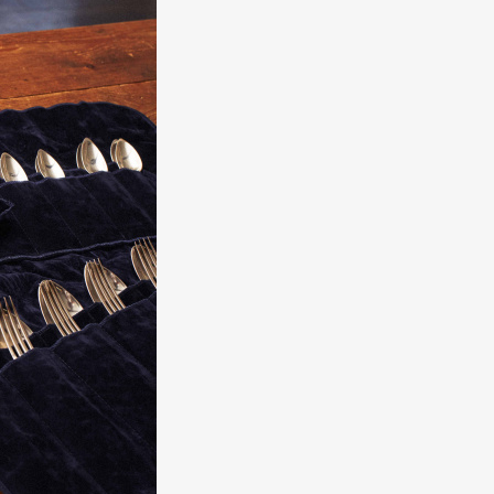
Art&Design
Watch
Fashion
ourmet
Cars
Product
Culture
Lifestyle