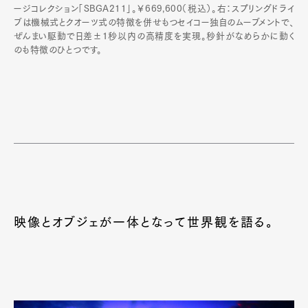
ージコレクション「SBGA211」。￥669,600（税込）。右：スプリングドライ
ブは機械式とクオーツ式の特徴を併せもつセイコー独自のムーブメントで、
ぜんまい駆動で日差±1秒以内の高精度を実現。秒針がなめらかに動く
のも特徴のひとつです。
Art&Design
Watch
Fashion
Gourmet
Cars
Product
Culture
Lifestyle
映像とオブジェが一体となって世界観を語る。
Pen Membership
Magazine
Official Columnist
About
Contact