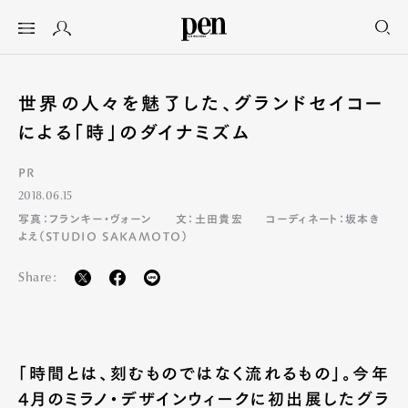
世界の人々を魅了した、グランドセイコー
による「時」のダイナミズム
PR
2018.06.15
写真：フランキー・ヴォーン
文：土田貴宏
コーディネート：坂本き
よえ（STUDIO SAKAMOTO）
Share:
「時間とは、刻むものではなく流れるもの」。今年
4月のミラノ・デザインウィークに初出展したグラ