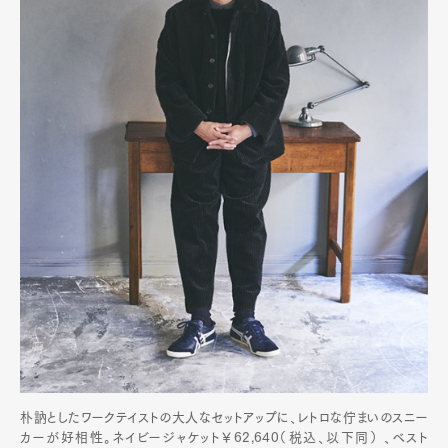
朴訥としたワークテイストの大人なセットアップに、レトロな佇まいのスニー
カーが好相性。ネイビージャケット￥62,640（税込、以下同） 、ベスト