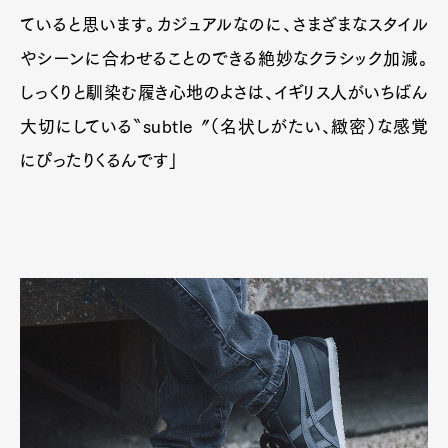
Official Columnist
About
ていると思います。カジュアルなのに、さまざまなスタイル
Contact
やシーンに合わせることのできる絶妙なクラシック加減。
しっくりと馴染む履き心地のよさは、イギリス人がいちばん
大切にしている〝subtle〞（名状しがたい、緻密）な感覚
Pen Meet
にぴったりくるんです」
Pen international
Pen tw