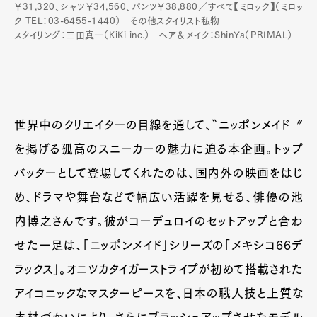
￥31,320、シャツ￥34,560、パンツ￥38,880／すべて【ミロック】（ミロッ
ク TEL：03-6455-1440） その他スタイリスト私物
スタイリング：三田真一（KiKi inc.） ヘア＆メイク：ShinYa（PRIMAL）
世界中のクリエイターの目線を通して、〝ニッポンメイド〞
を掲げる孤高のスニーカーの魅力に迫る本企画。トップ
バッターとして登場してくれたのは、国内外の映画をはじ
め、ドラマや舞台などで幅広い活躍を見せる、俳優の池
内博之さんです。彼がコーデュロイのセットアップと合わ
せた一足は、「ニッポンメイド」シリーズの「メキシコ66デ
ラックス」。オニツカタイガーストライプが初めて搭載された
アイコニックなマスターピースを、日本の職人技と上質な