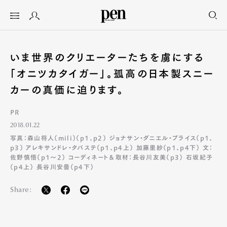
いま世界のクリエーターたちを虜にする
「オニツカタイガー」。孤高の日本製スニー
カーの真価に迫ります。
PR
2018.01.22
写真：森山将人（mili）（p1、p2） ジョナサン・ダニエル・プライス（p1、
p3） アレキサンドレ・タバステ（p1、p4上） 加藤里紗（p1、p4下） 文：
佐野慎悟（p1〜2） コーディネート＆取材：長谷川友美（p3） 石坂紀子
（p4上） 長谷川安曇（p4下）
Share: