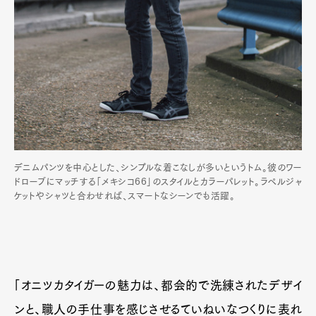
デニムパンツを中心とした、シンプルな着こなしが多いというトム。彼のワー
ドローブにマッチする「メキシコ66」のスタイルとカラーパレット。ラペルジャ
ケットやシャツと合わせれば、スマートなシーンでも活躍。
Art&Design
Watch
Fashion
Gourmet
Cars
Product
Culture
Lifestyle
「オニツカタイガーの魅力は、都会的で洗練されたデザイ
ンと、職人の手仕事を感じさせるていねいなつくりに表れ
Pen Membership
Magazine