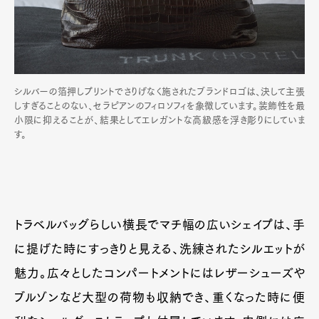
シルバーの箔押しプリントでさりげなく施されたブランドロゴは、決して主張
しすぎることのない、セラピアンのフィロソフィを象徴しています。装飾性を最
小限に抑えることが、結果としてエレガントな高級感を浮き彫りにしていま
す。
トラベルバッグらしい横長でマチ幅の広いシェイプは、手
に提げた時にすっきりと見える、洗練されたシルエットが
Art&Design
Watch
Fashion
魅力。広々としたコンパートメントにはレザーシューズや
Gourmet
Cars
ブルゾンなど大型の荷物も収納でき、重くなった時に便
Product
Culture
Lifestyle