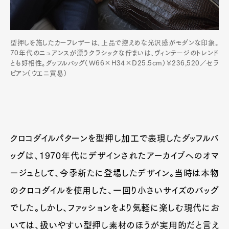
型押しを施したカーフレザーは、上品で控えめな光沢感がモダンな印象。
70年代のニュアンスが漂うクラシックな佇まいは、ヴィンテージのトレンド
とも好相性。ダッフルバッグ（W66×H34×D25.5cm）￥236,520／セラ
ピアン（ウエニ貿易）
クロコダイルパターンを型押し加工で表現したダッフルバ
ッグは、1970年代にデザインされたアーカイブへのオマ
ージュとして、今季新たに登場したデザイン。当時は本物
のクロコダイルを使用した、一回り小さいサイズのバッグ
でした。しかし、ファッションをより気軽に楽しむ現代にお
いては、扱いやすい型押し素材のほうが実用的だと言え