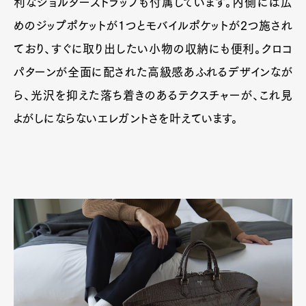
利なショルダーストラップも付属しています。内側には広
めのジップポケットが1つとモバイルポケットが2つ施され
ており、すぐに取り出したい小物の収納にも便利。クロコ
Pen Membership
Magazine
パターンが全面に配された高級感あふれるデザインなが
Official Columnist
About
Contact
ら、光沢を抑えた落ち着きのあるテクスチャーが、これ見
よがしにならないエレガントさを叶えています。
Pen Meet
Pen international
Pen tw