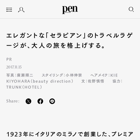
エレガントな「セラピアン」のトラベルラゲ
ージが、大人の旅を格上げする。
PR
2017.11.15
写真：廣瀬順二
スタイリング：小林伸崇
ヘアメイク：KIE
KIYOHARA（beauty direction）
文：佐野慎悟
協力：
TRUNK（HOTEL）
Share:
1923年にイタリアのミラノで創業した、プレミア