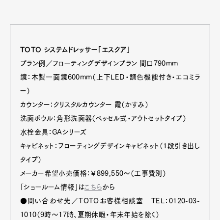
TOTO システムドレッサー「エスクア」
プラン例／フローティングデザインプラン 間口790mm
鏡：木製一面鏡600mm（上下LED・調色機能付き・エコミラ
ー）
カウンター：クリスタルカウンター 霞（かすみ）
洗面ボウル：角形洗面器（ベッセル式・アウトセットタイプ）
水栓金具：GAシリーズ
キャビネット：フローティングデザインキャビネット（1段引き出し
タイプ）
メーカー希望小売価格：￥899,550～（工事費別）
「ショールーム情報」は
こちら
から
●問い合わせ先／TOTOお客様相談室 TEL：0120-03-
1010（9時～17時、夏期休暇・年末年始を除く）