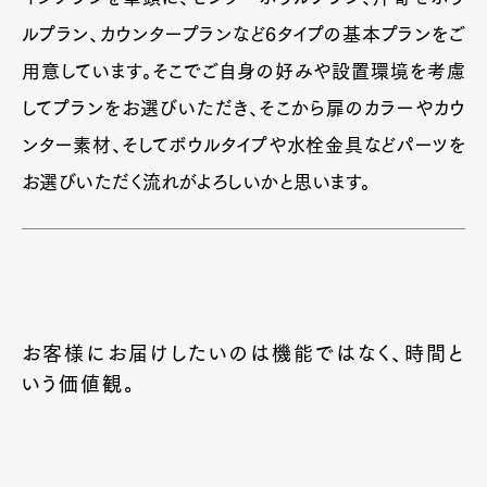
Official Columnist
About
ルプラン、カウンタープランなど6タイプの基本プランをご
Contact
用意しています。そこでご自身の好みや設置環境を考慮
してプランをお選びいただき、そこから扉のカラーやカウ
ンター素材、そしてボウルタイプや水栓金具などパーツを
Pen Meet
お選びいただく流れがよろしいかと思います。
Pen international
Pen tw
お客様にお届けしたいのは機能ではなく、時間と
いう価値観。