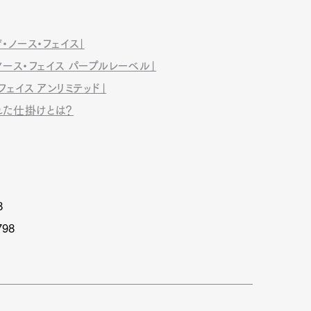
・ノース・フェイス」
ース・フェイス パープルレーベル」
ェイス アンリミテッド」
れた仕掛けとは？
8
98
Art&Design
Watch
Fashion
ourmet
Cars
Product
Culture
Lifestyle