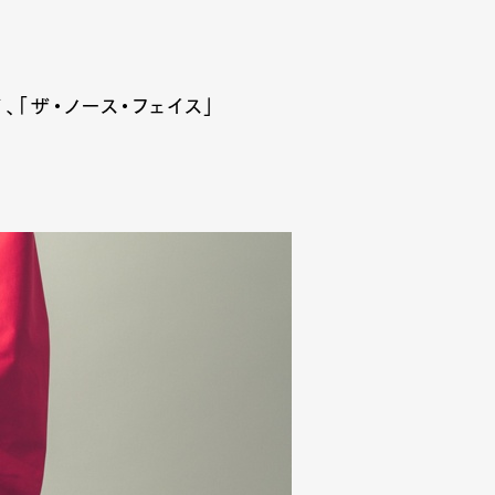
mbership
Magazine
Official Columnist
About
「ザ・ノース・フェイス」
et
Pen international
Pen tw