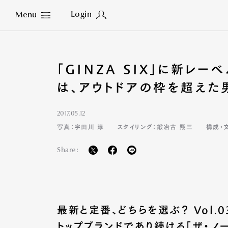
Login
Menu
Close
「GINZA SIX」に新レー
は、アウトドアの枠を超えた
2017.05.12
写真：宇田川 淳
スタイリング：鍛冶古 翔三
構成・
Share:
最新と定番、どちらを選ぶ？ Vol.
トップブランドであり続ける「ザ・ノ