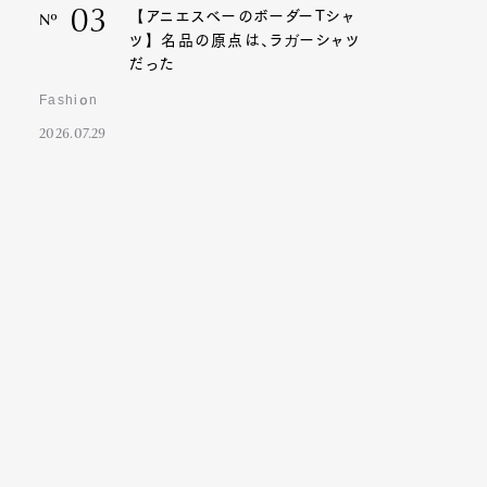
03
【アニエスベーのボーダーTシャ
Nº
ツ】名品の原点は、ラガーシャツ
だった
Fashion
2026.07.29