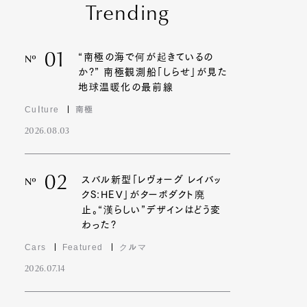
Trending
01
“南極の海で何が起きているの
Nº
か?” 南極観測船「しらせ」が見た
地球温暖化の最前線
Culture
南極
2026.08.03
02
スバル新型「レヴォーグ レイバッ
Nº
クS:HEV」がターボダクト廃
止。“漢らしい”デザインはどう変
わった?
Cars
Featured
クルマ
2026.07.14