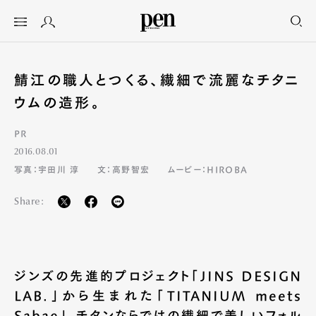
鯖江の職人とつくる、繊細で流麗なチタニ
ウムの造形。
PR
2016.08.01
写真：宇田川 淳
文：高野智宏
ムービー：HIROBA
Share:
ジンズの先進的プロジェクト「JINS DESIGN
LAB.」から生まれた「TITANIUM meets
Sabae」。チタンならではの繊細で美しいフォル