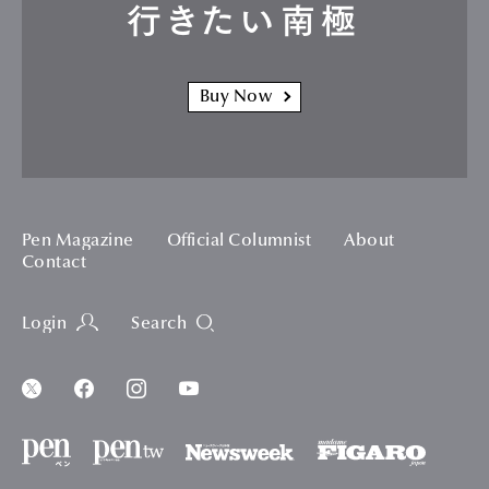
行きたい南極
Buy Now
Pen Magazine
Official Columnist
About
Contact
Login
Search