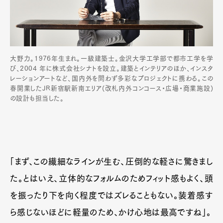
大野力。1976年生まれ。一級建築士。金沢大学工学部で都市工学を学
び、2004 年に株式会社シナトを設立。建築とインテリアのほか、インスタ
レーションアートなど、国内外を問わず多彩なプロジェクトに携わる。この
春開業したJR新宿駅新南エリア(改札内外コンコース・広場・商業施設)
の設計も担当した。
「まず、この繊細なラインが生む、圧倒的な軽さに驚きまし
た。とはいえ、立体的なフォルムのためフィット感もよく、頭
を振ったり下を向く程度ではズレることもない。装着感す
ら感じないほどに軽量のため、かけ心地は最高ですね」。