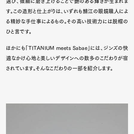
選び、微細に磨き上げることで艷のある輝きが生まれま
す。この造形と仕上がりは、いずれも鯖江の眼鏡職人によ
る精妙な手仕事によるもの。その高い技術力には脱帽の
ひと言です。
ほかにも「TITANIUM meets Sabae」には、ジンズの快
適なかけ心地と美しいデザインへの数多のこだわりが宿
されています。そんなこだわりの一部を紹介します。
Art&Design
Watch
Fashion
Gourmet
Cars
Product
Culture
Lifestyle
Pen Membership
Magazine
Official Columnist
About
Contact