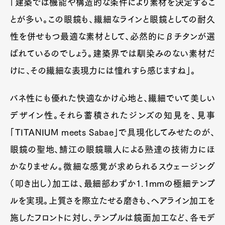
「建築では機能や構造的な条件により素材を決定するこ
とが多い。この眼鏡も、繊細なラインと眼鏡としての耐久
性を併せもつ最適な素材として、必然的にβチタンが選
ばれているのでしょう。建築界では馴染みのない素材だ
けに、その繊細な表現力には憧れすら感じますね」。
バネ性にも優れた快適なかけ心地と、繊細でいて美しい
デザイン性。それら蓄積されたジンズの知見を、見事
「TITANIUM meets Sabae」で具現化してみせたのが、
眼鏡の聖地、鯖江の眼鏡職人による熟達の技術力にほ
かなりません。微細な感覚が求められるスウェージング
（叩き出し）加工は、最細部わずか1.1mmの極細テンプ
ルを実現。上質さを際立たせる磨きも、ヘアライン加工を
施したフロントに対し、テンプルは鏡面加工など、各モデ