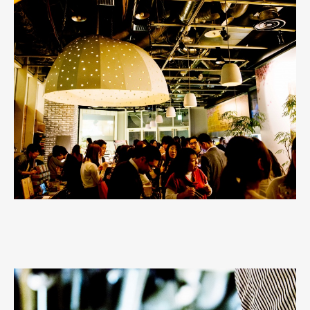
Art&Design
Watch
Fashion
Gourmet
Cars
Product
Culture
Lifestyle
Pen Membership
Magazine