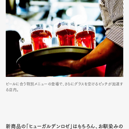
Official Columnist
About
Contact
Pen Meet
Pen international
Pen tw
ビールに合う特別メニューの登場で、さらにグラスを空けるピッチが加速す
る店内。
新商品の「ヒューガルデンロゼ」はもちろん、お馴染みの