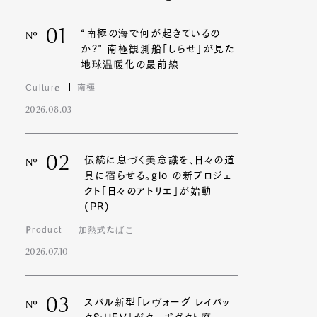
01
“南極の海で何が起きているの
Nº
か?” 南極観測船「しらせ」が見た
地球温暖化の最前線
Culture
南極
2026.08.03
02
伝統に息づく美意識を、日々の道
Nº
具に宿らせる。glo の新プロジェ
クト「日々のアトリエ」が始動
(PR)
Product
加熱式たばこ
2026.07.10
03
スバル新型「レヴォーグ レイバッ
Nº