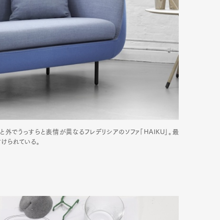
mbership
Magazine
Official Columnist
About
et
Pen international
Pen tw
外でうっすらと表情が異なるフレデリシアのソファ「HAIKU」。最
けられている。