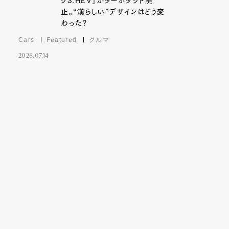
クS:HEV」がターボダクト廃
止。“漢らしい”デザインはどう変
わった?
Cars
Featured
クルマ
2026.07.14