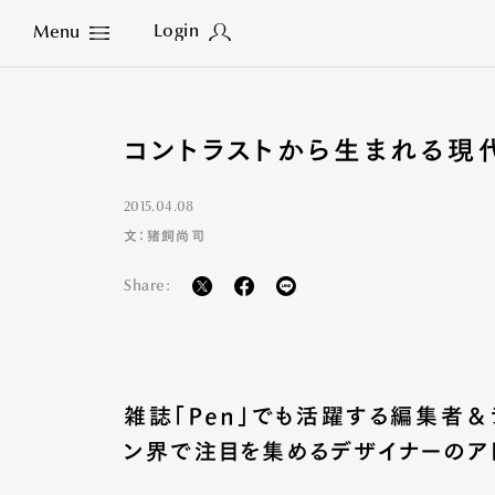
Login
Menu
Close
コントラストから生まれる現
2015.04.08
文：猪飼尚司
Share:
雑誌「Pen」でも活躍する編集者
ン界で注目を集めるデザイナーのア