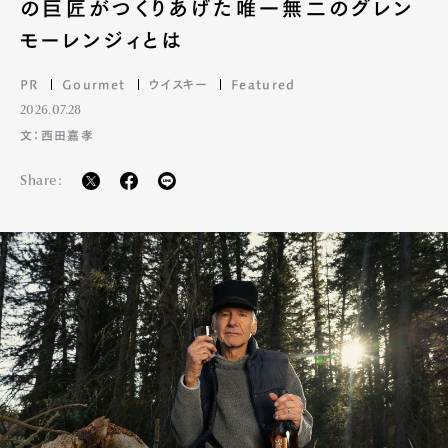
の巨匠がつくりあげた唯一無二のグレン
モーレンジィとは
PR
Gourmet
ウイスキー
Featured
2026.07.28
文：西田嘉孝
Share: