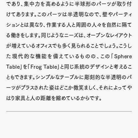
であり、集中力を高めるように半球形のパーツが取り付
Official Columnist
About
Contact
けてあります。このパーツは半透明なので、壁やパーティ
ションとは異なり、作業する人と周囲の人々を自然に隔て
る働きをします。同じようなニーズは、オープンなレイアウト
Pen Meet
が増えているオフィスでも多く見られることでしょう。こうし
Pen international
Pen tw
た現代的な機能を備えているものの、この「Sphere
Table」を「Frog Table」と同じ系統のデザインと考えるこ
ともできます。シンプルなテーブルに彫刻的な半透明のパ
ーツがプラスされた姿はどこか微笑ましく、それによってや
はり家具と人の距離を縮めているからです。