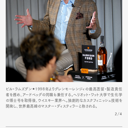
ビル・ラムズデン⚫︎1998年よりグレンモーレンジィの最高蒸留・製造責任
者を務め、アードベッグの同職も兼任する。ヘリオット・ワット大学で生化学
の博士号を取得後、ウイスキー業界へ。独創的なカスクフィニッシュ技術を
開発し、世界最高峰のマスター・ディスティラーと称される。
2/4