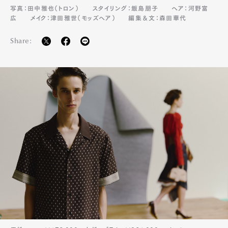
写真：田中雅也（トロン）
スタイリング：飯島朋子
ヘア：河野富
広
メイク：津田雅世（モッズヘア）
編集＆文：森田華代
Share: