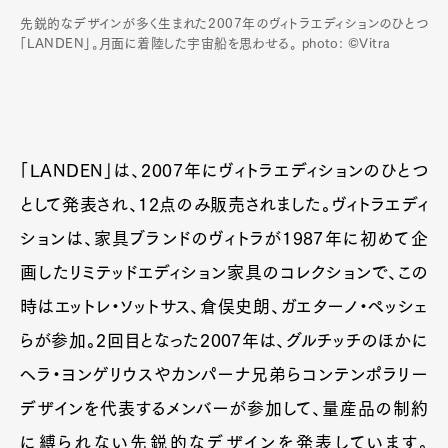
先鋭的なデザインが多く生まれた2007年のヴィトラエディションのひとつ
Pen Membership
Magazine
「LANDEN」。月面に着陸した宇宙船を思わせる。 photo: ©Vitra
Official Columnist
About
Contact
Pen Meet
「LANDEN」は、2007年にヴィトラエディションのひとつ
として発表され、12点のみ販売されました。ヴィトラエディ
Pen international
Pen tw
ションは、家具ブランドのヴィトラが1987年に初めて企
画したリミテッドエディション家具のコレクションで、この
時はエットレ・ソットサス、倉俣史朗、ガエターノ・ペッシェ
らが参加。2回目となった2007年は、グルチッチのほかに
ヘラ・ヨンゲリウスやカンパーナ兄弟らコンテンポラリー
デザインを代表するメンバーが参加して、量産品の制約
に縛られない先鋭的なデザインを発表しています。