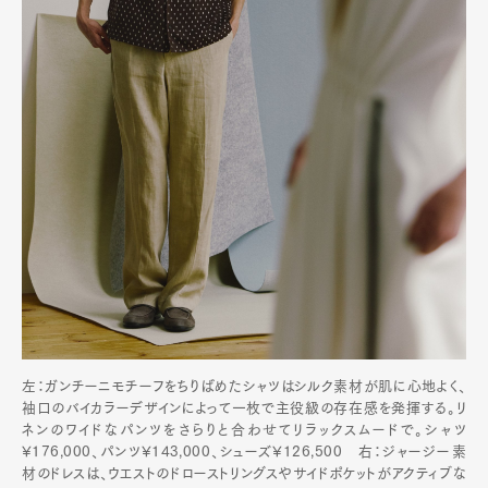
左：ガンチーニモチーフをちりばめたシャツはシルク素材が肌に心地よく、
袖口のバイカラーデザインによって一枚で主役級の存在感を発揮する。リ
ネンのワイドなパンツをさらりと合わせてリラックスムードで。シャツ
¥176,000、パンツ¥143,000、シューズ¥126,500 右：ジャージー素
材のドレスは、ウエストのドローストリングスやサイドポケットがアクティブな