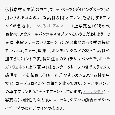
伝統素材が主流の中で、ウェットスーツ（ダイビングスーツ）に
用いられるゴムのような素材の「ネオプレン」を活用するブラ
ンドが急増中。
エンポリオ アルマーニ
（上写真左）がその代
表格で、アウターもパンツもネオプレンというこだわりよう。ほ
かに、高級レザーのバリエーションが豊富なのも今季の特徴
で、ハラコ、ファー、型押し、ボンディングなどの凝った素材や
加工がポイントです。特に注目のアイテムはパンツで、
ボッテ
ガ・ヴェネタ
（上写真中）はセンタークリースつきでスラックス
感覚の一本を発表。デイリーに着やすいカジュアル素材の中
では、コーデュロイが旬の輝きを放っており、シャツやパンツ
の専業ブランドもこぞってプッシュしています。
トラサルディ
（上
写真右）の個性的な太畝のスーツは、ダブルの前合わせやハ
イゴージの襟にデザインの技あり。