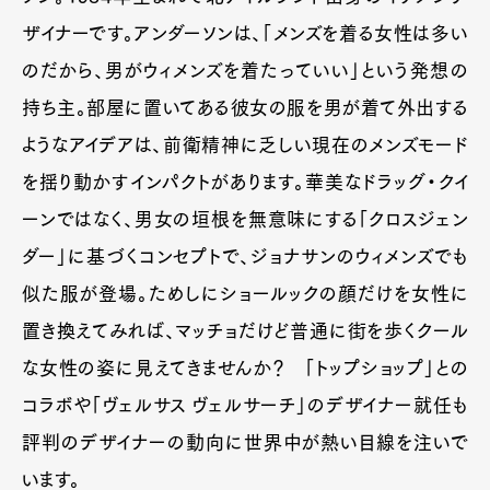
Official Columnist
About
ザイナーです。アンダーソンは、「メンズを着る女性は多い
Contact
のだから、男がウィメンズを着たっていい」という発想の
持ち主。部屋に置いてある彼女の服を男が着て外出する
ようなアイデアは、前衛精神に乏しい現在のメンズモード
Pen Meet
を揺り動かすインパクトがあります。華美なドラッグ・クイ
Pen international
Pen tw
ーンではなく、男女の垣根を無意味にする「クロスジェン
ダー」に基づくコンセプトで、ジョナサンのウィメンズでも
似た服が登場。ためしにショールックの顔だけを女性に
置き換えてみれば、マッチョだけど普通に街を歩くクール
な女性の姿に見えてきませんか？ 「トップショップ」との
コラボや「ヴェルサス ヴェルサーチ」のデザイナー就任も
評判のデザイナーの動向に世界中が熱い目線を注いで
います。