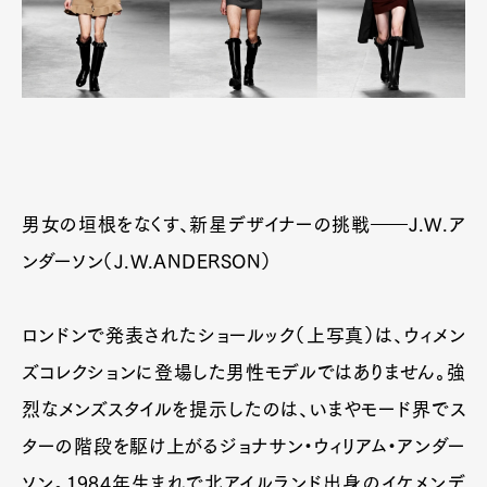
男女の垣根をなくす、新星デザイナーの挑戦――J.W.ア
ンダーソン（J.W.ANDERSON）
Art&Design
Watch
Fashion
Gourmet
Cars
ロンドンで発表されたショールック（上写真）は、ウィメン
ズコレクションに登場した男性モデルではありません。強
Product
Culture
Lifestyle
烈なメンズスタイルを提示したのは、いまやモード界でス
ターの階段を駆け上がるジョナサン・ウィリアム・アンダー
Pen Membership
Magazine
ソン。1984年生まれで北アイルランド出身のイケメンデ