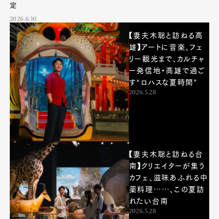
定
2026.6.10
【妻夫木聡と訪ねる高
雄】アートに音楽、フェ
リー観光まで、カルチャ
ー発信地・高雄で過ご
す“ロハスな夏時間”
2026.5.28
【妻夫木聡と訪ねる台
南】クリエイターが集う
カフェ、滋味あふれる中
薬料理……、この夏訪
れたい台南
2026.5.28