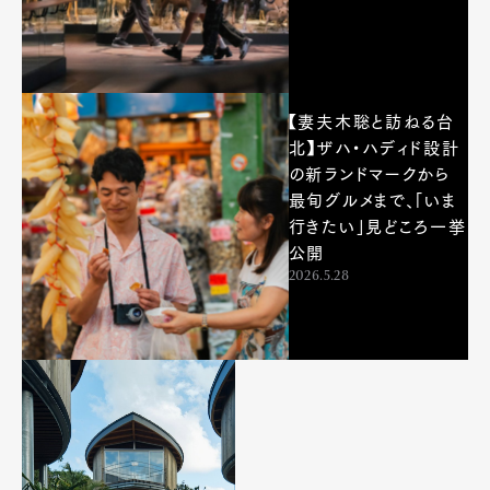
【妻夫木聡と訪ねる台
北】ザハ・ハディド設計
の新ランドマークから
最旬グルメまで、「いま
行きたい」見どころ一挙
公開
2026.5.28