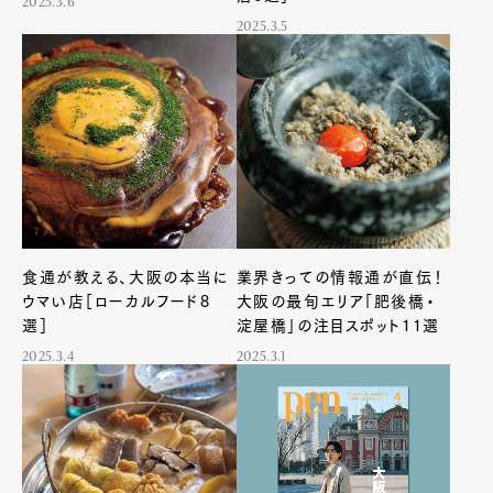
2025.3.6
2025.3.5
食通が教える、大阪の本当に
業界きっての情報通が直伝！
ウマい店［ローカルフード8
大阪の最旬エリア「肥後橋・
選］
淀屋橋」の注目スポット11選
2025.3.4
2025.3.1