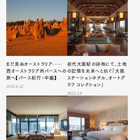
Pen international
Pen tw
まだ見ぬオーストラリア──
初代大阪駅の跡地にて、土地
西オーストラリア州パースへの
の記憶を未来へと紡ぐ「大阪
旅へ【パース紀行・中編】
ステーションホテル、オートグ
ラフ コレクション」
2025.6.22
2025.3.8