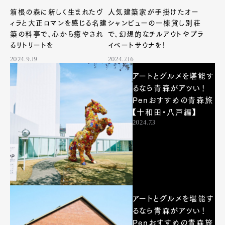
箱根の森に新しく生まれたヴ
人気建築家が手掛けたオー
ィラと大正ロマンを感じる名建
シャンビューの一棟貸し別荘
築の料亭で、心から癒やされ
で、幻想的なチルアウトやプラ
るリトリートを
イベートサウナを！
2024.9.19
2024.7.16
アートとグルメを堪能す
るなら青森がアツい！
Penおすすめの青森旅
【十和田・八戸編】
2024.7.3
アートとグルメを堪能す
るなら青森がアツい！
Penおすすめの青森旅