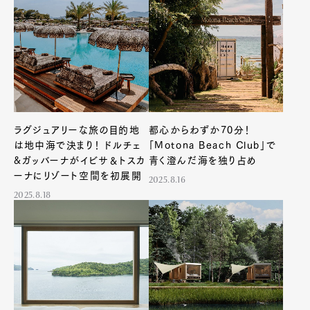
ラグジュアリーな旅の目的地
都心からわずか70分！
は地中海で決まり！ ドルチェ
「Motona Beach Club」で
&ガッバーナがイビサ＆トスカ
青く澄んだ海を独り占め
ーナにリゾート空間を初展開
2025.8.16
2025.8.18