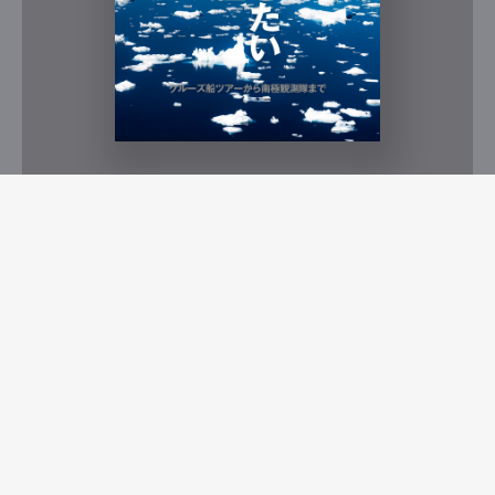
Magazine
2026.09
No. 580
クルーズ船ツアーから南極観測隊まで
行きたい南極
Buy Now