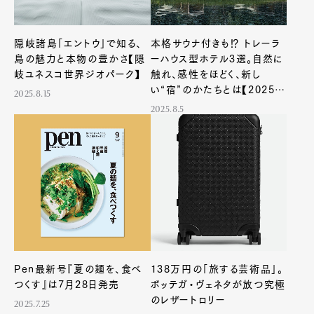
隠岐諸島「エントウ」で知る、
本格サウナ付きも⁉︎ トレーラ
島の魅力と本物の豊かさ【隠
ーハウス型ホテル3選。自然に
岐ユネスコ世界ジオパーク】
触れ、感性をほどく、新し
い“宿”のかたちとは【2025年
2025.8.15
最新】
2025.8.5
Pen最新号『夏の麺を、食べ
138万円の「旅する芸術品」。
つくす』は7月28日発売
ボッテガ・ヴェネタが放つ究極
のレザートロリー
2025.7.25