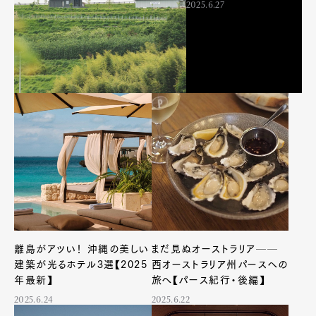
2025.6.27
Art&Design
Watch
Fashion
Gourmet
Cars
Product
Culture
Lifestyle
Pen Membership
Magazine
Official Columnist
About
Contact
離島がアツい！ 沖縄の美しい
まだ見ぬオーストラリア──
建築が光るホテル3選【2025
西オーストラリア州パースへの
年最新】
旅へ【パース紀行・後編】
2025.6.24
2025.6.22
Pen Meet