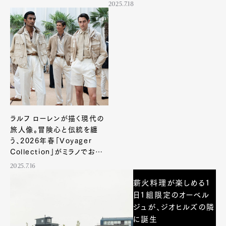
2025.7.18
ラルフ ローレンが描く現代の
旅人像。冒険心と伝統を纏
う、2026年春「Voyager
Collection」がミラノでお披
露目
2025.7.16
薪火料理が楽しめる1
日1組限定のオーベル
ジュが、ジオヒルズの隣
に誕生