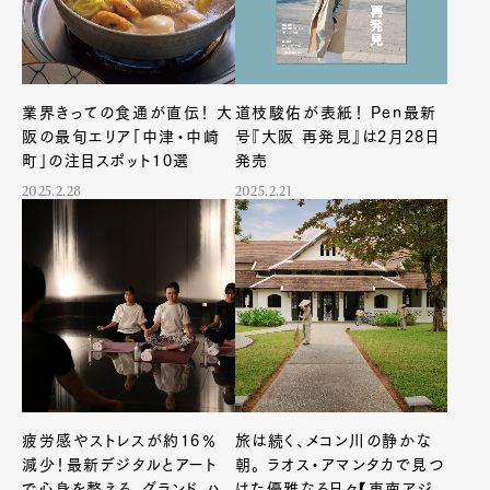
業界きっての食通が直伝！ 大
道枝駿佑が表紙！ Pen最新
阪の最旬エリア「中津・中崎
号『大阪 再発見』は2月28日
町」の注目スポット10選
発売
2025.2.28
2025.2.21
疲労感やストレスが約16％
旅は続く、メコン川の静かな
減少！最新デジタルとアート
朝。 ラオス・アマンタカで見つ
で心身を整える、グランド ハ
けた優雅なる日々【東南アジ