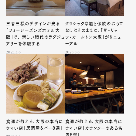
三者三様のデザインが光る
クラシックな趣と伝統のおもて
「フォーシーズンズホテル大
なしはそのままに、「ザ・リッ
阪」で、 新しい時代のラグジュ
ツ・カールトン大阪」がリニュ
アリーを体験する
ーアル
2025.3.8
2025.3.8
食通が教える、大阪の本当に
食通が教える、大阪の本当に
ウマい店［居酒屋&バー8選］
ウマい店［カウンターのある名
店6選］