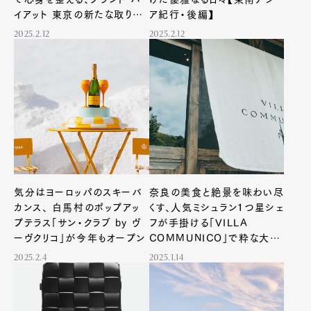
イアット 東京の新たな取り組
ア紀行・後編】
みとは？
2025.2.12
2025.2.12
気分はヨーロッパのスキーバ
奈良の美食と絶景を味わい尽
カンス、 白馬村のポップアッ
くす、人気ミシュラン１つ星シェ
プテラス「サン・クラブ by ヴ
フが手掛ける「VILLA
ーヴクリコ」が今年もオープン
COMMUNICO」で粋な大和
時間を
2025.2.4
2025.1.14