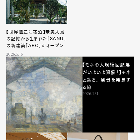
【世界遺産に宿泊】奄美大島
の記憶から生まれた「SANU」
の新建築「ARC」がオープン
2026.5.16
【モネの大規模回顧展
がいよいよ開催！】モネ
と巡る、 風景を発見す
る旅
2026.1.31