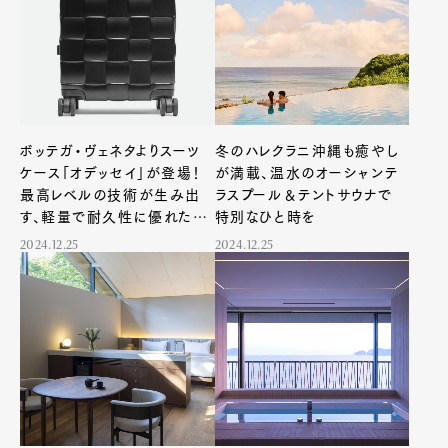
ボッテガ・ヴェネタよりスーツ
冬のハレクラニ沖縄も癒やし
ケース「オデッセイ」が登場！
が満載、温水のオーシャンテ
最高レベルの技術が生み出
ラスプール＆テントサウナで
す、軽量で耐久性に優れたア
特別なひと時を
イテム
2024.12.25
2024.12.25