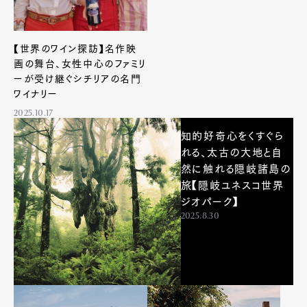
【世界のワイン探訪】名作映
画の舞台、女性中心のファミリ
ーが受け継ぐシチリアの名門
ワイナリー
2025.10.17
知的好奇心をくすぐら
れる、太古の大地と自
然に触れる隠岐諸島の
旅【隠岐ユネスコ世界
ジオパーク】
2025.8.30