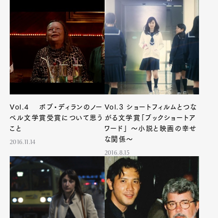
Vol.4 ボブ・ディランのノー
Vol.3 ショートフィルムとつな
ベル文学賞受賞について思う
がる文学賞「ブックショートア
こと
ワード」 ～小説と映画の幸せ
な関係～
2016.11.14
2016.8.15