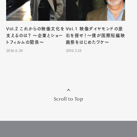
Vol.2 これからの映像文化を
Vol.1 映像ダイヤモンドの原
支えるのは？ ～企業とショー
石を探せ！～僕が国際短編映
トフィルムの関係～
画祭をはじめたワケ～
2016.6.30
2016.5.18
Art&Design
Watch
Fashion
Gourmet
Cars
Scroll to Top
Product
Culture
Lifestyle
Pen Membership
Magazine