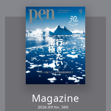
Official Columnist
About
Contact
Pen Meet
Pen international
Pen tw
Magazine
2026.09
No. 580