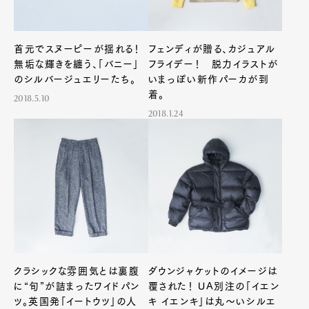
首元でスヌーピーが揺れる！
フェンディが贈る、カジュアル
無垢な輝きを纏う、「バニー」
フライデー！ 脱力イラストが
のシルバージュエリーたち。
いまっぽい新作パーカが到
着。
2018.5.10
2018.1.24
クラシックな雰囲気とは裏腹
ダウンジャケットのイメージは
に“旬”が詰まったワイドパン
覆された！ UA別注の「イエン
ツ。英国発「イートウツ」の人
キ イエンキ」は丸～いシルエ