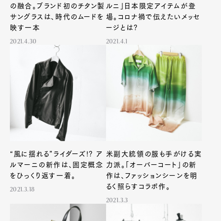
の融合。ブランド初のチタン製
ルニ」日本限定アイテムが登
サングラスは、時代のムードを
場。コロナ禍で伝えたいメッセ
映す一本
ージとは?
2021.4.30
2021.4.1
“風に揺れる”ライダーズ!? ア
米副大統領の服も手がける実
ルマーニの新作は、固定概念
力派。「オーバーコート」の新
をひっくり返す一着。
作は、ファッションシーンを明
るく照らすコラボ作。
2021.3.18
2021.3.3