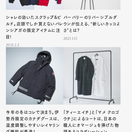
シャレの効いたスクラップ&ビ
バーバリーのリバーシブルダ
ルド。店頭でしか買えないバレ
ウンが伝える、“新しいカッコよ
ンシアガの限定アイテムに注
さ”とは?
目!
2021.1.15
2021.2.2
今年の冬はコレで決まり。伊
「ティーエイチ」と「マメ クロゴ
勢丹限定のカナダグースは、
ウチ」によるコートは、日本の
温度調整しやすいレイヤリン
職人にオマージュを捧げた物
グ機能が秀逸！
語あるコラボレーション