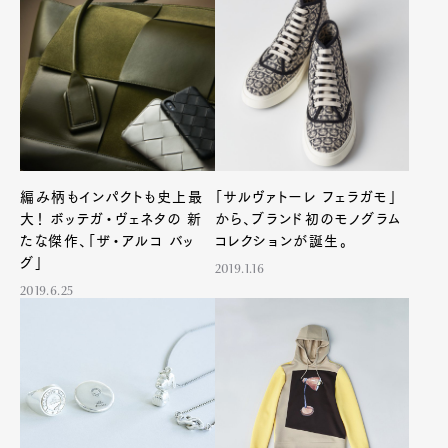
Product
Culture
Lifestyle
Pen Membership
Magazine
Official Columnist
About
Contact
編み柄もインパクトも史上最
「サルヴァトーレ フェラガモ」
大！ ボッテガ・ヴェネタの 新
から、ブランド初のモノグラム
たな傑作、「ザ・アルコ バッ
コレクションが誕生。
Pen Meet
グ」
2019.1.16
Pen international
Pen tw
2019.6.25