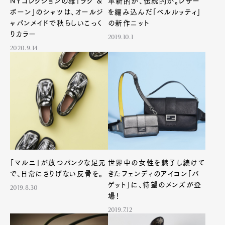
NYコレクションの雄「ラグ &
革新的か、伝統的か。レザー
ボーン」のシャツは、オールジ
を編み込んだ「ベルルッティ」
ャパンメイドで秋らしいこっく
の新作ニット
りカラー
2019.10.1
2020.9.14
「マルニ」が放つパンクな足元
世界中の女性を魅了し続けて
で、日常にさりげない反骨を。
きたフェンディのアイコン「バ
ゲット」に、待望のメンズが登
2019.8.30
場！
Art&Design
Watch
Fashion
2019.7.12
Gourmet
Cars