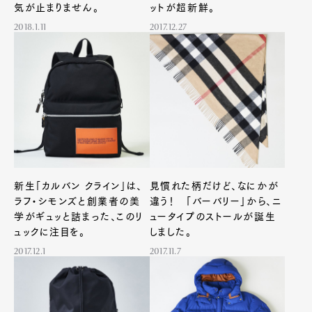
気が止まりません。
ットが超新鮮。
2018.1.11
2017.12.27
新生「カルバン クライン」は、
見慣れた柄だけど、なにかが
ラフ・シモンズと創業者の美
違う！ 「バーバリー」から、ニ
学がギュッと詰まった、このリ
ュータイプのストールが誕生
ュックに注目を。
しました。
2017.12.1
2017.11.7