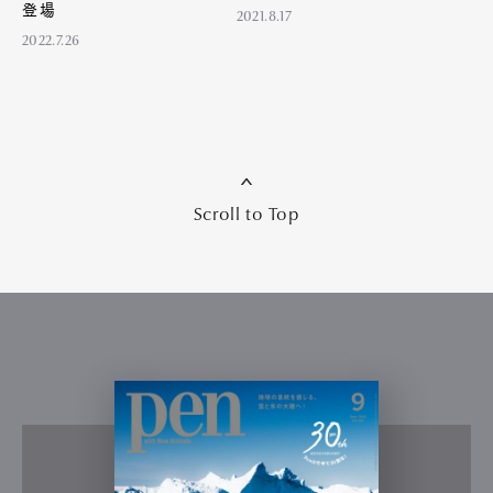
登場
2021.8.17
2022.7.26
Scroll to Top
Art&Design
Watch
Fashion