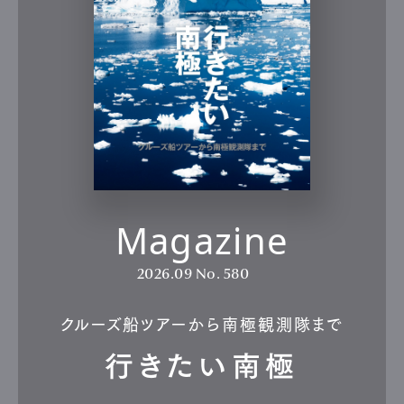
Gourmet
Cars
Product
Culture
Lifestyle
Pen Membership
Magazine
Official Columnist
About
Contact
Magazine
Pen Meet
2026.09
No. 580
Pen international
Pen tw
クルーズ船ツアーから南極観測隊まで
行きたい南極