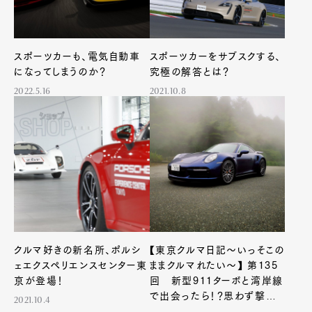
Contact
スポーツカーも、電気自動車
スポーツカーをサブスクする、
になってしまうのか？
究極の解答とは？
Pen Meet
2022.5.16
2021.10.8
Pen international
Pen tw
クルマ好きの新名所、ポルシ
【東京クルマ日記〜いっそこの
ェエクスペリエンスセンター東
ままクルマれたい〜】 第135
京が登場！
回 新型911ターボと湾岸線
で出会ったら！？思わず撃墜
2021.10.4
されたくなるカリスマ的アイコ