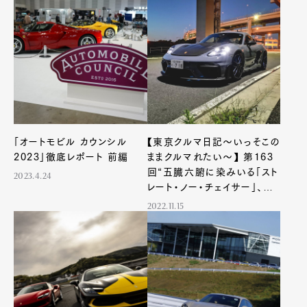
「オートモビル カウンシル
【東京クルマ日記〜いっそこの
2023」徹底レポート 前編
ままクルマれたい〜】 第163
回“五臓六腑に染みいる「スト
2023.4.24
Art&Design
Watch
Fashion
レート・ノー・チェイサー」、ミド
Gourmet
Cars
シップの最高傑作ここにあり”
2022.11.15
Product
Culture
Lifestyle
Pen Membership
Magazine
Official Columnist
About