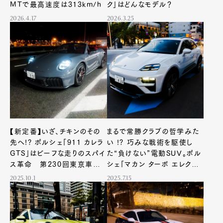
MTで最高速度は313km/h
ク」はどんなモデル？
2026.4.17
2026.3.25
【新定番】いざ、チキンのその
まるで常勝クラブの哲学みた
先へ!? ポルシェ「911 カレラ
い !? 巧みな戦術を駆使し
GTS」はビーフな走りのスパイ
た“負けない”電動SUV。ポル
ス革命 第230回東京車日
シェ「マカン ターボ エレクトリ
記
ック」【第225回 東京車日記】
2025.10.1
2025.7.15