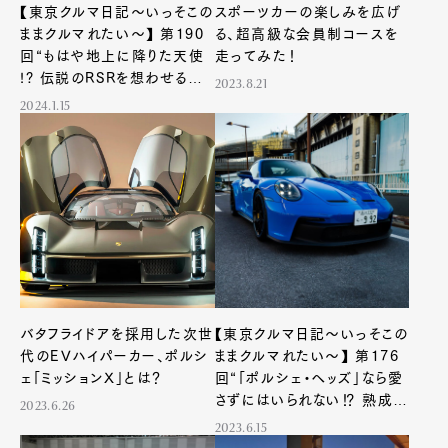
【東京クルマ日記〜いっそこの
スポーツカーの楽しみを広げ
ままクルマれたい〜】 第190
る、超高級な会員制コースを
回“もはや地上に降りた天使
走ってみた！
!? 伝説のRSRを想わせるポ
2023.8.21
ルシェ”
2024.1.15
バタフライドアを採用した次世
【東京クルマ日記〜いっそこの
代のEVハイパーカー、ポルシ
ままクルマれたい〜】 第176
ェ「ミッションX」とは？
回“「ポルシェ・ヘッズ」なら愛
さずにはいられない⁉ 熟成の
2023.6.26
ような進化を遂げた永遠の自
2023.6.15
然吸気モデル”