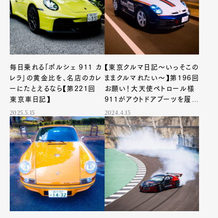
毎日乗れる「ポルシェ 911 カ
【東京クルマ日記〜いっそこの
レラ」の黄金比を、名店のカレ
ままクルマれたい〜】第196回
ーにたとえるなら【第221回
お願い！大天使ペトロール様
東京車日記】
911がアウトドアブーツを履い
たなら
2025.5.15
2024.4.15