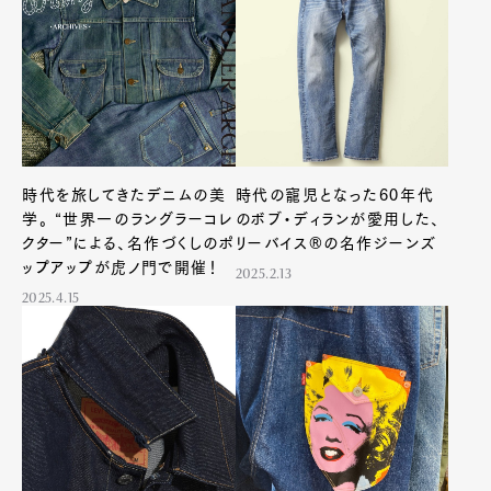
時代を旅してきたデニムの美
時代の寵児となった60年代
学。 “世界一のラングラーコレ
のボブ・ディランが愛用した、
クター”による、名作づくしのポ
リーバイス®の名作ジーンズ
ップアップが虎ノ門で開催！
2025.2.13
2025.4.15
Art&Design
Watch
Fashion
Gourmet
Cars