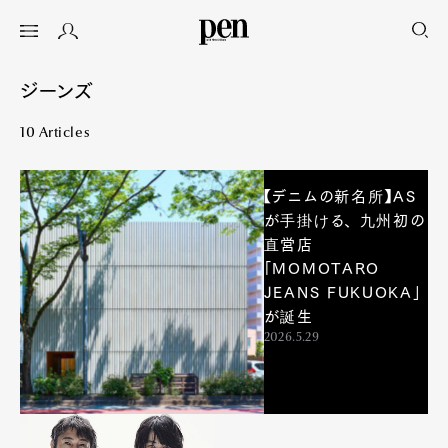
ジーンズ
10 Articles
【デニムの新名所】AS
が手掛ける、 九州初の
直営店
「MOMOTARO
JEANS FUKUOKA」
が誕生
2026.5.29