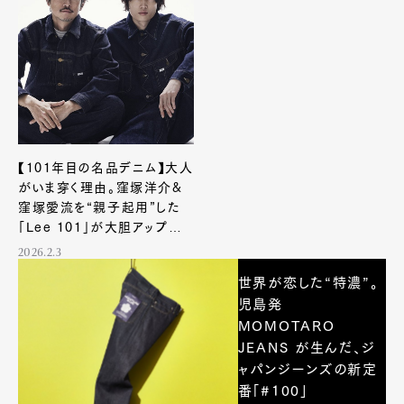
【101年目の名品デニム】大人
がいま穿く理由。窪塚洋介&
窪塚愛流を“親子起用”した
「Lee 101」が大胆アップデ
ート
2026.2.3
世界が恋した“特濃”。
児島発
MOMOTARO
JEANS が生んだ、ジ
ャパンジーンズの新定
番「#100」