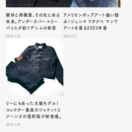
Product
Culture
Lifestyle
解体と再構築、その先にある
アメリカンポップアート揃い踏
未来。アンダーカバー×リー
み！ジュンヤ ワタナベ マンで
バイスが紡ぐデニムの新章
アートを着る2023年春
Pen Membership
Magazine
2025.1.15
2023.1.5
Official Columnist
About
Contact
Pen Meet
Pen international
Pen tw
リーにもあった大戦モデル！
コレクター垂涎のジャケットと
ジーンズの復刻版が新登場。
2021.1.19