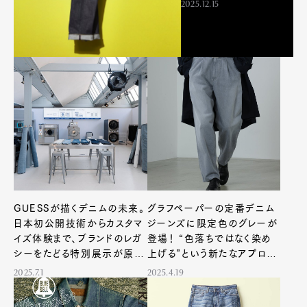
2025.12.15
GUESSが描くデニムの未来。
グラフペーパーの定番デニム
日本初公開技術からカスタマ
ジーンズに限定色のグレーが
イズ体験まで、ブランドのレガ
登場！ “色落ちではなく染め
シーをたどる特別展示が原宿
上げる”という新たなアプロー
で開催
チ
2025.7.1
2025.4.19