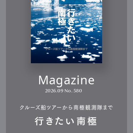
Gourmet
Cars
Product
Culture
Lifestyle
Pen Membership
Magazine
Official Columnist
About
Contact
Magazine
Pen Meet
2026.09
No. 580
Pen international
Pen tw
クルーズ船ツアーから南極観測隊まで
行きたい南極