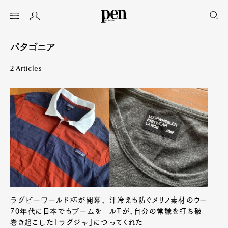
パタゴニア
2 Articles
ラグビーワールド杯が開幕、
汗冷えも防ぐメリノ素材のウー
70年代に日本でもブームを
ルTが、自分の常識を打ち破
巻き起こした「ラグジャ」につ
ってくれた