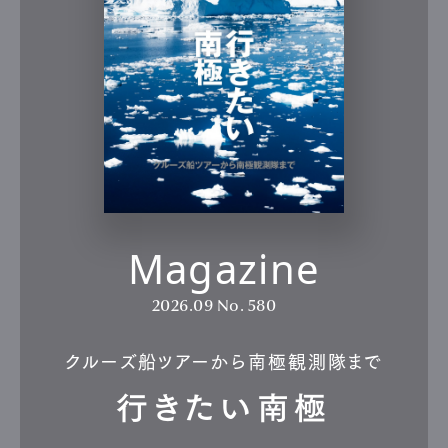
Gourmet
Cars
Product
Culture
Lifestyle
Pen Membership
Magazine
Official Columnist
About
Contact
Magazine
Pen Meet
2026.09
No. 580
Pen international
Pen tw
クルーズ船ツアーから南極観測隊まで
行きたい南極