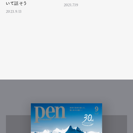
いて話そう
2021.7.19
2023.9.13
Art&Design
Watch
Fashion