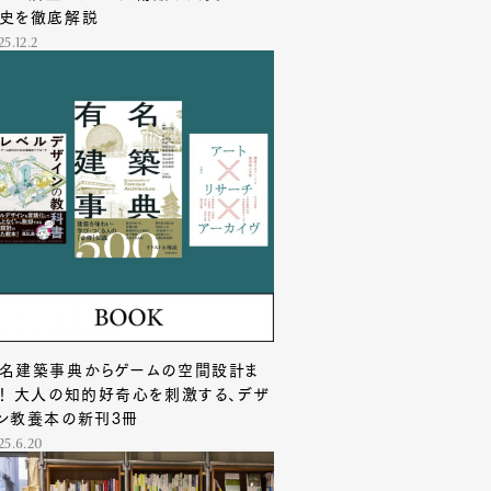
史を徹底解説
25.12.2
名建築事典からゲームの空間設計ま
！ 大人の知的好奇心を刺激する、デザ
ン教養本の新刊3冊
25.6.20