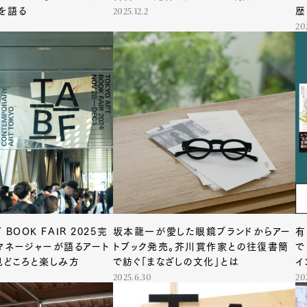
を語る
歴
2025.12.2
20
 BOOK FAIR 2025完
坂本龍一が愛した眼鏡ブランドからアー
有
マネージャーが語るアート
トブック発売。芥川賞作家との往復書簡
で
見どころと楽しみ方
で紡ぐ「まなざしの文化」とは
イ
2025.6.30
20