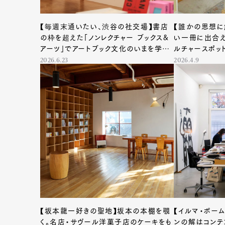
【毎週末通いたい、渋谷の社交場】書店
【誰かの思想に
の枠を超えた「ノンレクチャー ブックス&
い一冊に出合え
アーツ」でアートブック文化のいまを学ぼ
ルチャースポット「C
う
2026.6.23
2026.4.9
【坂本龍一好きの聖地】坂本の本棚を覗
【イルマ・ボー
く。名店・サヴール洋菓子店のケーキをも
ンの解はコンテ