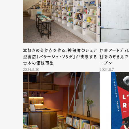
本好きの交差点を作る、神保町のシェア
巨匠アートディ
型書店「パサージュ・ソリダ」が挑戦する
棚をのぞき見で
古本の価値再生
ープン
2024.8.30
2024.8.7
G