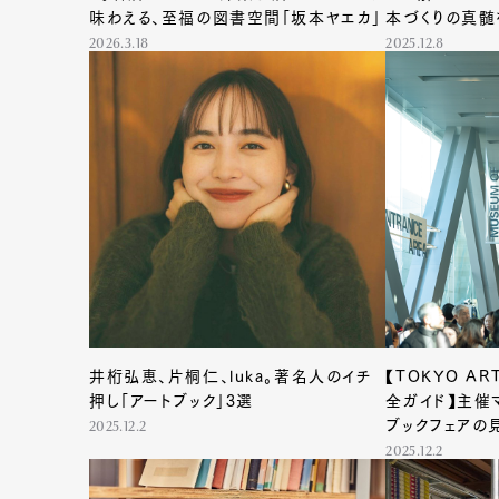
味わえる、至福の図書空間「坂本ヤエカ」
本づくりの真髄
2026.3.18
2025.12.8
井桁弘恵、片桐仁、luka。著名人のイチ
【TOKYO ART
押し「アートブック」3選
全ガイド】主催
ブックフェアの
2025.12.2
2025.12.2