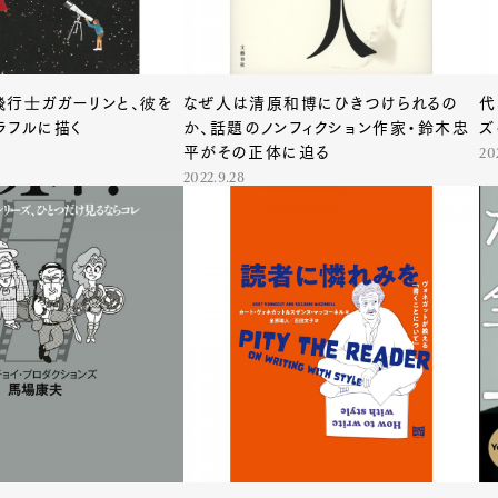
mbership
Magazine
Official Columnist
About
行士ガガーリンと、彼を
なぜ人は清原和博にひきつけられるの
代
ラフルに描く
か、話題のノンフィクション作家・鈴木忠
ズ
平がその正体に迫る
20
2022.9.28
et
Pen international
Pen tw