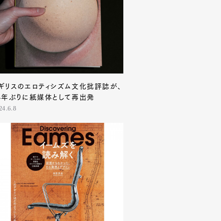
ギリスのエロティシズム文化批評誌が、
4年ぶりに紙媒体として再出発
24.6.8