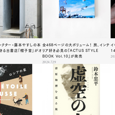
レクター・藤本やすしの本
全468ページの大ボリューム！ 旅、インテ
イ
きる古書店「帽子堂」がオ
リア好き必見の『ACTUS STYLE
1
BOOK Vol.10』が発売
20
2024.7.29
Art&Design
Watch
Fashion
ourmet
Cars
Product
Culture
Lifestyle