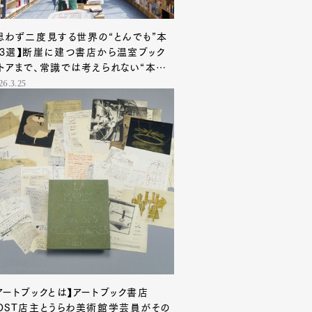
思わず二度見する世界の“とんでも”本
3選】断崖に建つ書店から温室ブック
トアまで、常識では考えられない“本の
る風景”
26.3.25
アートブックとは】アートブック書店
OST店主とうらわ美術館学芸員がその