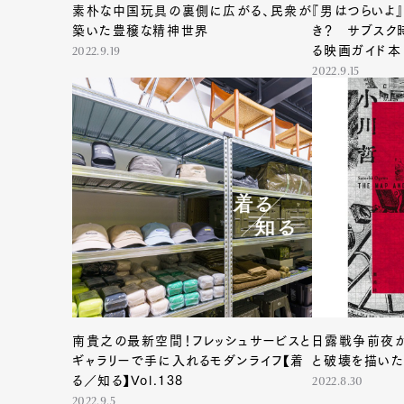
素朴な中国玩具の裏側に広がる、民衆が
『男はつらいよ
築いた豊穣な精神世界
き？ サブスク
る映画ガイド本
2022.9.19
2022.9.15
南貴之の最新空間！フレッシュサービスと
日露戦争前夜
ギャラリーで手に入れるモダンライフ【着
と破壊を描い
る／知る】Vol.138
2022.8.30
2022.9.5