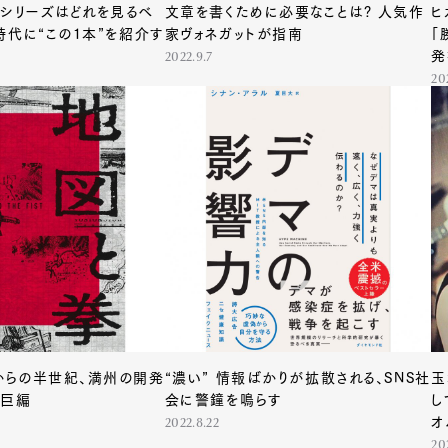
』シリーズはどれを見るべ
文章を書くために必要なことは? 人気作
ヒ
時代に“この1本”を紹介す
家ヴォネガットが指南
「
発
2022.9.7
20
からの半世紀、満州の開発
“濃い” 情報ばかりが拡散される、SNS社
玉
た巨編
会に警鐘を鳴らす
し
オ
2022.8.22
20