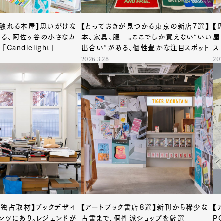
触れる本屋】思いがけな
【とっておきが見つかる東京の新店7選】
【
る、阿佐ヶ谷の小さなカ
本、家具、服…。ここでしか買えない“いい
屋
andlelight」
出合い”がある、個性豊かな注目スポット
ス
あ
2026.3.28
20
ム独占取材】ブックデザイ
【アートブック書店８選】新刊から稀少な
【
ンツにあり。レジェンドが
古書まで、個性派ショップを厳選
P