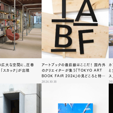
の広大な空間に、圧巻
アートブックの最前線はここだ！ 国内外
カ
”「スカック」が出現
のクリエイターが集う『TOKYO ART
と
BOOK FAIR 2024』の見どころと特別
ス
展示「坂本図書分室」
2024.10.18
20