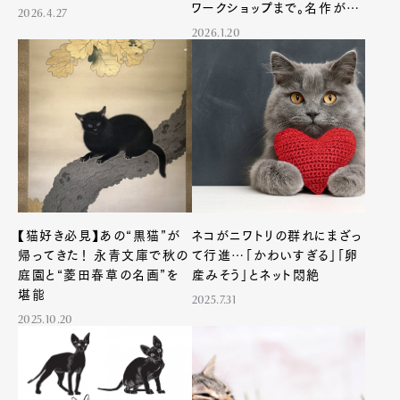
ワークショップまで。名作が生
2026.4.27
まれる魔法を体感！
2026.1.20
【猫好き必見】あの“黒猫”が
ネコがニワトリの群れにまざっ
帰ってきた！ 永青文庫で秋の
て行進…「かわいすぎる」「卵
庭園と“菱田春草の名画”を
産みそう」とネット悶絶
堪能
2025.7.31
2025.10.20