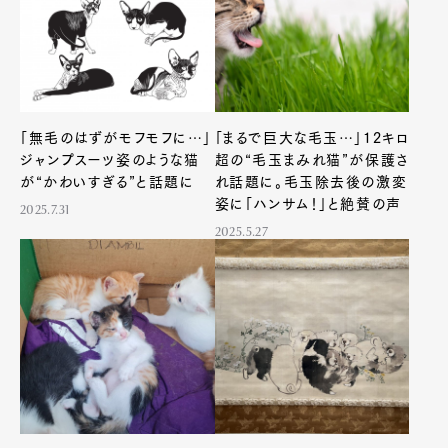
「無毛のはずがモフモフに…」
「まるで巨大な毛玉…」12キロ
ジャンプスーツ姿のような猫
超の“毛玉まみれ猫”が保護さ
が“かわいすぎる”と話題に
れ話題に。毛玉除去後の激変
姿に「ハンサム！」と絶賛の声
2025.7.31
2025.5.27