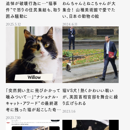
追悼が破壊行為に…“猫事
わんちゃんとねこちゃんが大
件”で怒りの住民集結も、取り
集合！ 山種美術館で愛でた
囲み騒動に
い、日本の動物の絵
2025.5.12
2024.6.11
「突然飼い主に飛びかかって
猫VS犬！熱くかわいい戦い
噛みついて…」“ナショナル・
が、英国首相官邸を舞台に繰
キャット・アワード”の最終選
り広げられる
考に残った猫が起こした奇跡
2023.1.6
とは？
2023.7.10