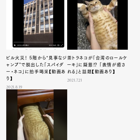
Art&Design
Watch
Fashion
Gourmet
Cars
Product
Culture
Lifestyle
ビル火災！ 5階から“見事なジ
茶トラネコが「台湾のロールケ
Pen Membership
Magazine
ャンプ”で脱出した「スパイダ
ーキ」に擬態⁉ 「表情が癒さ
Official Columnist
About
ー・ネコ」に拍手喝采【動画あ
れる」と話題【動画あり】
Contact
り】
2021.7.21
2021.8.19
Pen Meet
Pen international
Pen tw